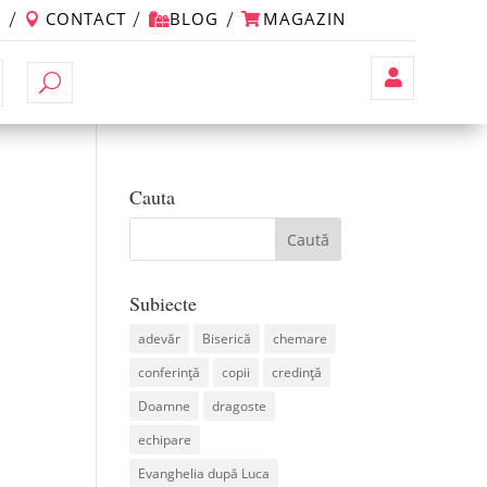
M
CONTACT
BLOG
MAGAZIN
Contul
Meu
Cauta
Subiecte
adevăr
Biserică
chemare
conferință
copii
credință
Doamne
dragoste
echipare
Evanghelia după Luca