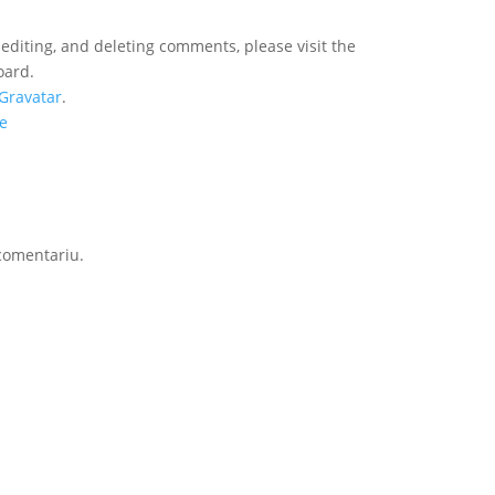
 editing, and deleting comments, please visit the
oard.
Gravatar
.
de
comentariu.