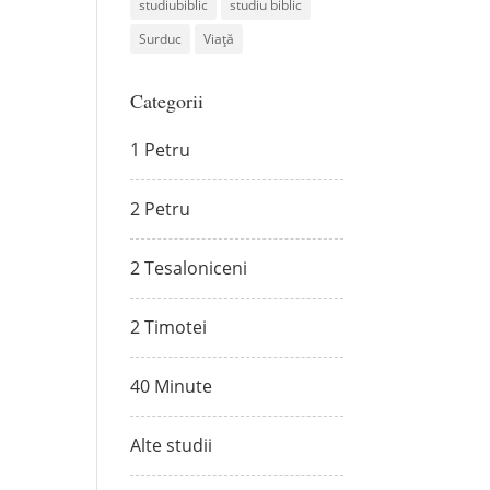
studiubiblic
studiu biblic
Surduc
Viață
Categorii
1 Petru
2 Petru
2 Tesaloniceni
2 Timotei
40 Minute
Alte studii