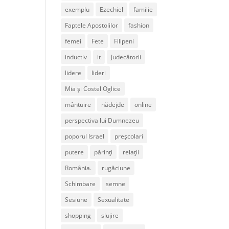
exemplu
Ezechiel
familie
Faptele Apostolilor
fashion
femei
Fete
Filipeni
inductiv
it
Judecătorii
lidere
lideri
Mia și Costel Oglice
mântuire
nădejde
online
perspectiva lui Dumnezeu
poporul Israel
preșcolari
putere
părinți
relații
România.
rugăciune
Schimbare
semne
Sesiune
Sexualitate
shopping
slujire