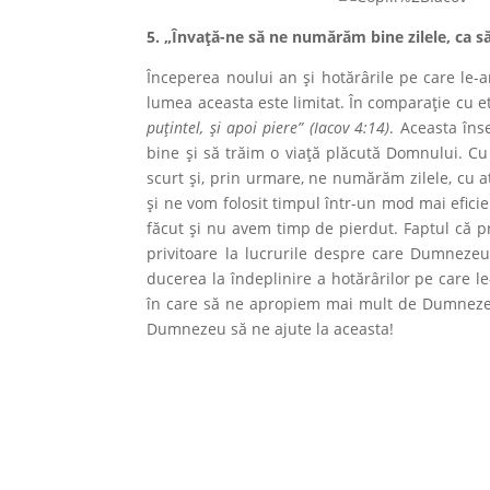
5. „Învață-ne să ne numărăm bine zilele, ca s
Începerea noului an și hotărârile pe care le-
lumea aceasta este limitat. În comparaţie cu e
puţintel, şi apoi piere” (Iacov 4:14)
. Aceasta în
bine şi să trăim o viaţă plăcută Domnului. Cu
scurt și, prin urmare, ne numărăm zilele, cu 
și ne vom folosit timpul într-un mod mai efi
făcut şi nu avem timp de pierdut. Faptul că p
privitoare la lucrurile despre care Dumneze
ducerea la îndeplinire a hotărârilor pe care 
în care să ne apropiem mai mult de Dumnezeu 
Dumnezeu să ne ajute la aceasta!