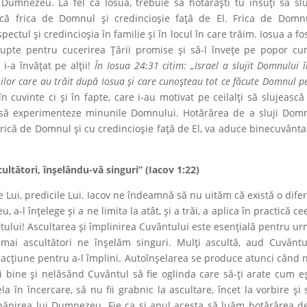
i Dumnezeu. La fel ca Iosua, trebuie să hotărăşti tu însuţi să slu
ică frica de Domnul și credincioșie faţă de El. Frica de Domn
pectul și credincioșia în familie și în locul în care trăim. Iosua a fo
upte pentru cucerirea Ţării promise și să-l învețe pe popor c
 i-a învățat pe alții!
În Iosua 24:31 citim: „Israel a slujit Domnului î
rânilor care au trăit după Iosua și care cunoșteau tot ce făcute Domnul p
 cuvinte ci și în fapte, care i-au motivat pe ceilalți să slujească 
l să experimenteze minunile Domnului. Hotărârea de a sluji Dom
frică de Domnul și cu credincioșie faţă de El, va aduce binecuvânta
cultători, înșelându-vă singuri” (Iacov 1:22)
le Lui, predicile Lui. Iacov ne îndeamnă să nu uităm că există o dife
a-l înțelege şi a ne limita la atât, şi a trăi, a aplica în practică ce
tului! Ascultarea și împlinirea Cuvântului este esenţială pentru ur
ai ascultători ne înșelăm singuri. Mulți ascultă, aud Cuvântu
a acțiune pentru a-l împlini. Autoînșelarea se produce atunci când 
i bine și nelăsând Cuvântul să fie oglinda care să-ţi arate cum eș
la în încercare, să nu fii grabnic la ascultare, încet la vorbire și 
ănirea lui Dumnezeu. Fie ca și anul acesta să luăm hotărârea de