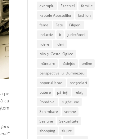
exemplu
Ezechiel
familie
Faptele Apostolilor
fashion
femei
Fete
Filipeni
inductiv
it
Judecătorii
lidere
lideri
Mia și Costel Oglice
mântuire
nădejde
online
perspectiva lui Dumnezeu
poporul Israel
preșcolari
putere
părinți
relații
ea pe
ră cu
România.
rugăciune
eştem
Schimbare
semne
Sesiune
Sexualitate
 fără
shopping
slujire
umii”