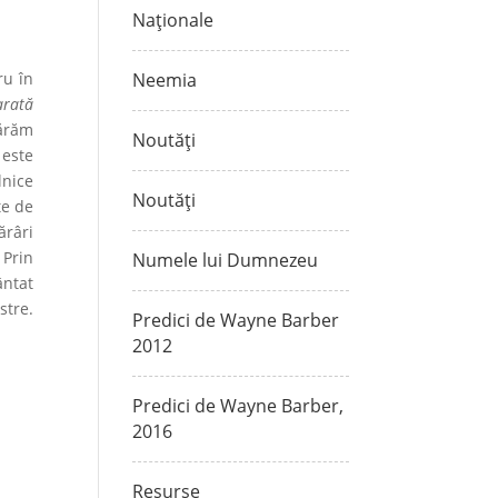
Naționale
ru în
Neemia
arată
mărăm
Noutăți
 este
lnice
Noutăți
te de
ărâri
 Prin
Numele lui Dumnezeu
ântat
stre.
Predici de Wayne Barber
2012
Predici de Wayne Barber,
2016
Resurse