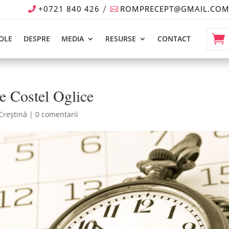
+0721 840 426
ROMPRECEPT@GMAIL.CO
OLE
DESPRE
MEDIA
RESURSE
CONTACT
de Costel Oglice
 Creștină
|
0 comentarii