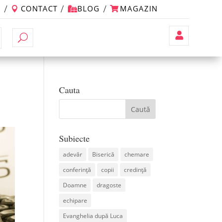
M
CONTACT
BLOG
MAGAZIN
Contul
Meu
Cauta
Subiecte
adevăr
Biserică
chemare
conferință
copii
credință
Doamne
dragoste
echipare
Evanghelia după Luca