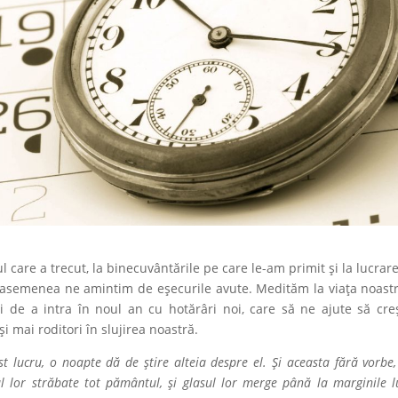
care a trecut, la binecuvântările pe care le-am primit și la lucrar
 asemenea ne amintim de eșecurile avute. Medităm la viața noast
şi de a intra în noul an cu hotărâri noi, care să ne ajute să cr
i mai roditori în slujirea noastră.
est lucru, o noapte dă de ştire alteia despre el. Şi aceasta fără vorbe,
ul lor străbate tot pământul, şi glasul lor merge până la marginile l