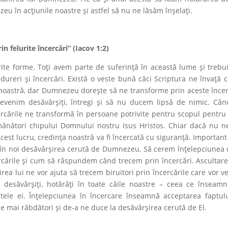
eu în acțiunile noastre și astfel să nu ne lăsăm înșelați.
in felurite încercări” (Iacov 1:2)
ferite forme. Toți avem parte de suferință în această lume şi trebu
dureri și încercări. Există o veste bună căci Scriptura ne învață 
a noastră, dar Dumnezeu doreşte să ne transforme prin aceste încer
devenim desăvârșiți, întregi și să nu ducem lipsă de nimic. Câ
rcările ne transformă în persoane potrivite pentru scopul pentru
emănători chipului Domnului nostru Isus Hristos. Chiar dacă nu 
est lucru, credința noastră va fi încercată cu siguranţă. Important
ă în noi desăvârșirea cerută de Dumnezeu. Să cerem înțelepciunea 
rcările și cum să răspundem când trecem prin încercări. Ascultar
a lui ne vor ajuta să trecem biruitori prin încercările care vor ve
desăvârșiți, hotărâți în toate căile noastre – ceea ce înseam
ctele ei. Înțelepciunea în încercare înseamnă acceptarea faptul
 mai răbdători şi de-a ne duce la desăvârşirea cerută de El.