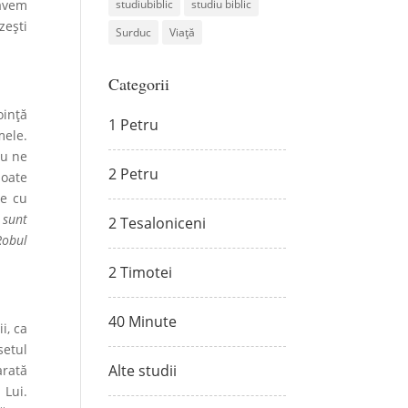
 avem
studiubiblic
studiu biblic
zești
Surduc
Viață
Categorii
oinţă
1 Petru
mele.
eu ne
2 Petru
oa­te
te cu
 sunt
2 Tesaloniceni
Robul
2 Timotei
40 Minute
i, ca
setul
Alte studii
arată
 Lui.