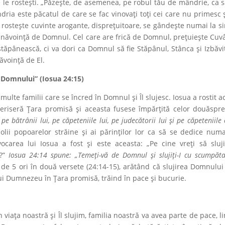
e le rostești. „Păzește, de asemenea, pe robul tău de mândrie, ca 
ria este păcatul de care se fac vinovaţi toţi cei care nu primesc 
steşte cuvinte arogante, disprețuitoare, se gândește numai la si
bunăvoință de Domnul. Cel care are frică de Domnul, prețuiește Cuv
stăpânească, ci va dori ca Domnul să fie Stăpânul, Stânca și Izbăvi
ăvoință de El.
i Domnului” (Iosua 24:15)
multe familii care se încred în Domnul și Îl slujesc. Iosua a rostit a
uceriseră Ţara promisă şi aceasta fusese împărţită celor douăspr
e bătrânii lui, pe căpeteniile lui, pe judecătorii lui şi pe căpeteniile o
lii popoarelor străine și ai părinților lor ca să se dedice numa
carea lui Iosua a fost şi este aceasta: „Pe cine vreţi să sluji
u?”
Iosua 24:14 spune: „Temeți-vă de Domnul și slujiți-I cu scumpăta
at de 5 ori în două versete (24:14-15), arătând că slujirea Domnului
ui Dumnezeu în Ţara promisă, trăind în pace și bucurie.
viaţa noastră şi Îl slujim, familia noastră va avea parte de pace, li