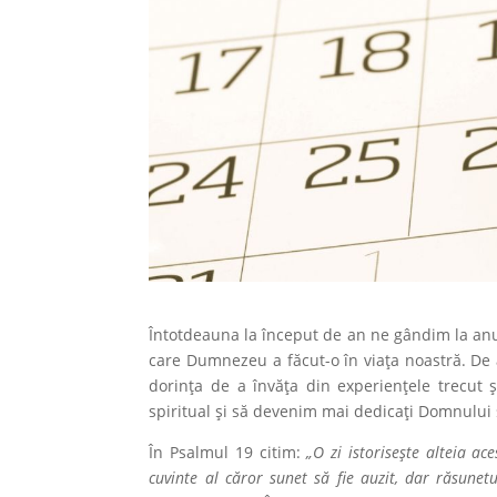
Întotdeauna la început de an ne gândim la anul 
care Dumnezeu a făcut-o în viața noastră. De
dorința de a învăţa din experienţele trecut 
spiritual şi să devenim mai dedicați Domnului ş
În Psalmul 19 citim:
„O zi istoriseşte alteia ac
cuvinte al căror sunet să fie auzit, dar răsunet