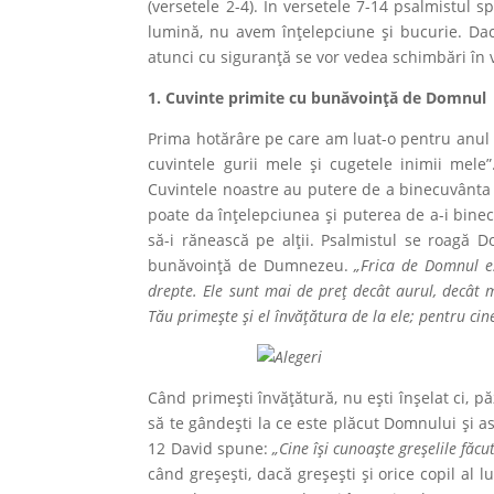
(versetele 2-4). În versetele 7-14 psalmistu
lumină, nu avem înțelepciune și bucurie. Dacă 
atunci cu siguranţă se vor vedea schimbări în v
1. Cuvinte primite cu bunăvoință de Domnul
Prima hotărâre pe care am luat-o pentru anul 
cuvintele gurii mele şi cugetele inimii mel
Cuvintele noastre au putere de a binecuvânta 
poate da înţe­lepciunea şi puterea de a-i bine
să-i rănească pe alții. Psalmistul se roagă D
bunăvoință de Dumnezeu.
„Frica de Domnul es
drepte. Ele sunt mai de preţ decât aurul, decât m
Tău primeşte şi el învăţătura de la ele; pentru cin
Când primești învățătură, nu ești înșelat ci, p
să te gândești la ce este plăcut Dom­nului și as
12 David spune:
„Cine își cunoaște greșelile făcu
când greșești, dacă greșeşti și orice copil al 