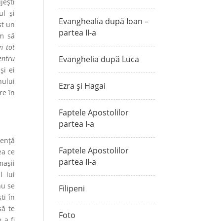
jeşti
ul și
Evanghealia după Ioan –
st un
partea II-a
um să
n tot
entru
Evanghelia după Luca
şi ei
nului
Ezra și Hagai
re în
Faptele Apostolilor
partea I-a
rență
Faptele Apostolilor
ea ce
partea II-a
mașii
l lui
nu se
Filipeni
ti în
să te
Foto
 a fi