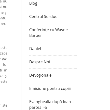
să nu
Blog
și nu
ne și
Centrul Surduc
ântul
torul
Conferințe cu Wayne
Barber
ceste
Daniel
ezece
ştii”
Despre Noi
i lui
ţi în
Devoționale
te și
 este
Emisiune pentru copiii
Evanghealia după Ioan –
niște
partea I-a