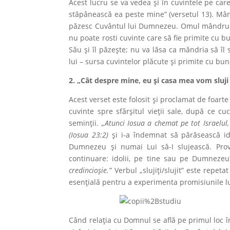
Acest lucru se va vedea şi în cuvintele pe car
stăpânească ea peste mine” (versetul 13). Mând
păzesc Cuvântul lui Dumnezeu. Omul mândru ro
nu poate rosti cuvinte care să fie primite cu 
Său și îl păzește; nu va lăsa ca mândria să îl 
lui – sur­sa cuvintelor plăcute și primite cu bun
2. „Cât despre mine, eu și casa mea vom sluj
Acest verset este folosit și proclamat de foarte 
cuvinte spre sfârşitul vieţii sale, după ce c
seminţii.
„Atunci Iosua a chemat pe tot Israelul, p
(Iosua 23:2)
şi i-a îndemnat să părăsească ido
Dumnezeu şi numai Lui să-I slujească. Provo
continuare: idolii, pe tine sau pe Dumneze
credincioșie.”
Verbul „slujiți/slujit” este repet
esenţială pentru a experimenta promisiunile l
Când relația cu Domnul se află pe primul loc în 