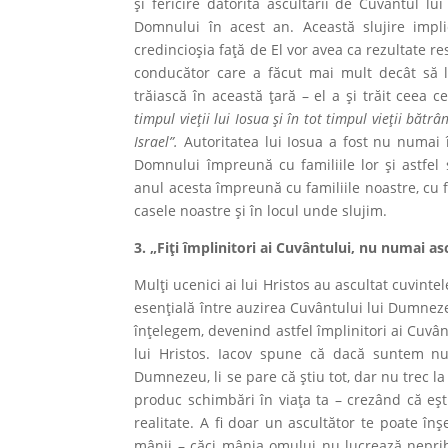
și fericire datorită ascultării de Cuvântul lu
Domnului în acest an. Această slujire impl
credincioșia față de El vor avea ca rezultate res
conducător care a făcut mai mult decât să l
trăiască în această ţară – el a și trăit ceea ce
timpul vieții lui Iosua și în tot timpul vieții băt
Israel”.
Autoritatea lui Iosua a fost nu numai în
Domnului împreună cu familiile lor și astfe
anul acesta împreună cu familiile noastre, cu 
casele noastre și în locul unde slujim.
3. „Fiți împlinitori ai Cuvântului, nu numai as
Mulți ucenici ai lui Hristos au ascultat cuvinte
esenţială între auzirea Cuvântului lui Dumnezeu, 
înțelegem, devenind astfel împlinitori ai Cuvân
lui Hristos. Iacov spune că dacă suntem num
Dumnezeu, li se pare că știu tot, dar nu trec l
produc schimbări în viața ta – crezând că eșt
realitate. A fi doar un ascultător te poate înșe
mânii – căci mânia omului nu lucrează neprih