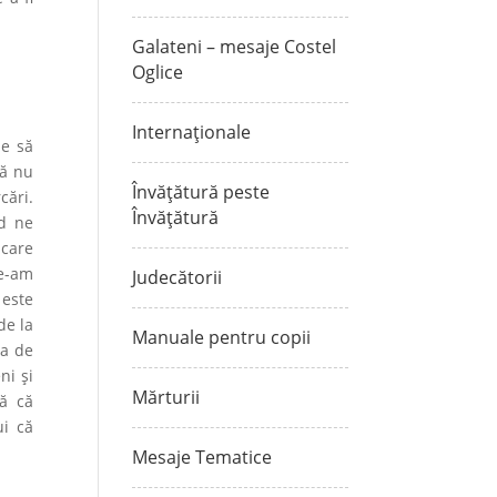
Galateni – mesaje Costel
Oglice
Internaționale
ie să
că nu
Învățătură peste
cări.
Învățătură
nd ne
 care
ne-am
Judecătorii
 este
de la
Manuale pentru copii
ea de
ni și
Mărturii
nă că
ui că
Mesaje Tematice