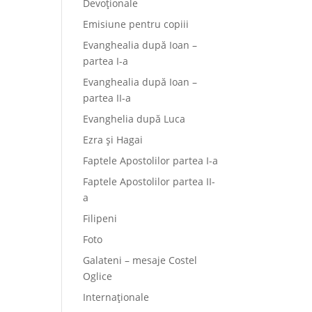
Devoționale
Emisiune pentru copiii
Evanghealia după Ioan –
partea I-a
Evanghealia după Ioan –
partea II-a
Evanghelia după Luca
Ezra și Hagai
Faptele Apostolilor partea I-a
Faptele Apostolilor partea II-
a
Filipeni
Foto
Galateni – mesaje Costel
Oglice
Internaționale