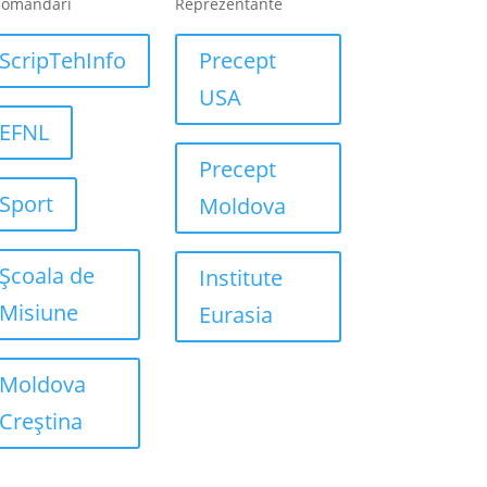
comandari
Reprezentante
ScripTehInfo
Precept
USA
EFNL
Precept
Sport
Moldova
Școala de
Institute
Misiune
Eurasia
Moldova
Creștina