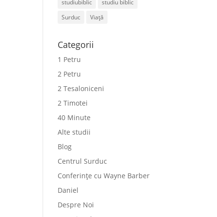
studiubiblic
studiu biblic
Surduc
Viață
Categorii
1 Petru
2 Petru
2 Tesaloniceni
2 Timotei
40 Minute
Alte studii
Blog
Centrul Surduc
Conferințe cu Wayne Barber
Daniel
Despre Noi