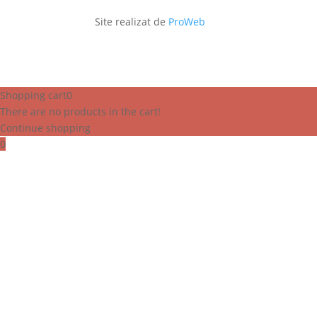
Site realizat de
ProWeb
Shopping cart
0
There are no products in the cart!
Continue shopping
0