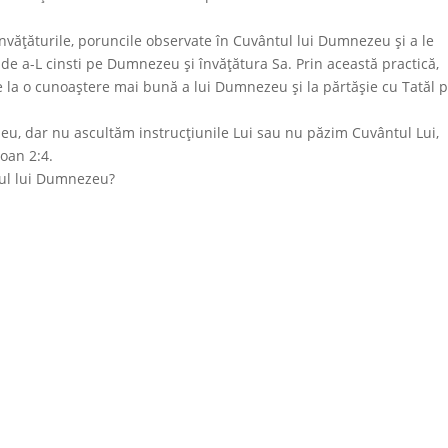
nvățăturile, poruncile observate în Cuvântul lui Dumnezeu și a le
de a-L cinsti pe Dumnezeu și învățătura Sa. Prin această practică,
ce la o cunoaștere mai bună a lui Dumnezeu și la părtășie cu Tatăl p
 dar nu ascultăm instrucțiunile Lui sau nu păzim Cuvântul Lui,
Ioan 2:4.
tul lui Dumnezeu?