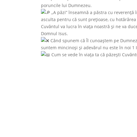
poruncile lui Dumnezeu.
„A păzi” înseamnă a păstra cu reverență î
asculta pentru că sunt prețioase, cu hotărârea 
Cuvântul va lucra în viața noastră și ne va du
Domnul Isus.
Când spunem că Îl cunoaștem pe Dumnezeu,
suntem mincinoși și adevărul nu este în noi 1 
Cum se vede în viața ta că păzești Cuvân