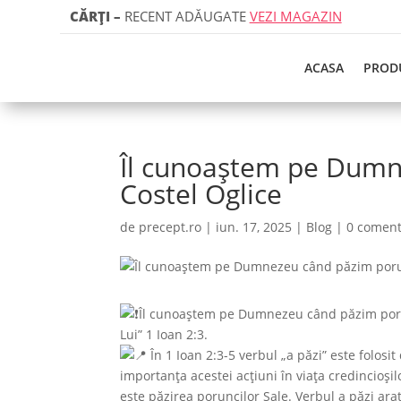
CĂRȚI
–
RECENT ADĂUGATE
VEZI MAGAZIN
ACASA
PROD
Îl cunoaștem pe Dumn
Costel Oglice
de
precept.ro
|
iun. 17, 2025
|
Blog
|
0 coment
Îl cunoaștem pe Dumnezeu când păzim porun
Lui” 1 Ioan 2:3.
În 1 Ioan 2:3-5 verbul „a păzi” este folosit
importanța acestei acțiuni în viața cre­dincio
este păzirea poruncilor Sale. Verbul a păzi ar