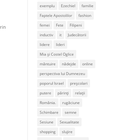
exemplu
Ezechiel
familie
Faptele Apostolilor
fashion
femei
Fete
Filipeni
rin
inductiv
it
Judecătorii
lidere
lideri
Mia și Costel Oglice
mântuire
nădejde
online
perspectiva lui Dumnezeu
poporul Israel
preșcolari
putere
părinți
relații
România.
rugăciune
Schimbare
semne
Sesiune
Sexualitate
shopping
slujire