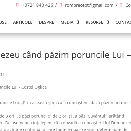
+0721 840 426
romprecept@gmail.com
Co
USE
ARTICOLE
DESPRE
MEDIA
RESURSE
CONTA
ezeu când păzim poruncile Lui 
arii
cile Lui. „Prin aceasta știm că Îl cunoaștem, dacă păzim porunci
 de 3 ori: „a păzi poruncile” de 2 ori și „a păzi Cuvântul”, arătând
șilor. De asemenea înțelegem că o dovadă a cunoașterii lui Dumneze
ată o acțiune continuă în care faptele noastre sunt determinate de