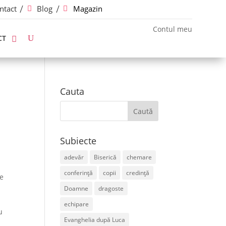
ntact
Blog
Magazin
Contul meu
CT
–
Cauta
Subiecte
adevăr
Biserică
chemare
conferință
copii
credință
le
Doamne
dragoste
echipare
u
Evanghelia după Luca