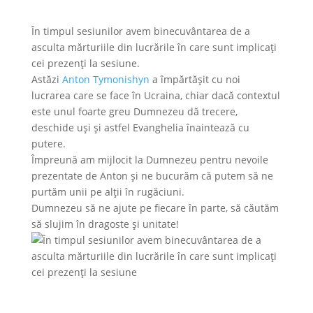
În timpul sesiunilor avem binecuvântarea de a
asculta mărturiile din lucrările în care sunt implicați
cei prezenți la sesiune.
Astăzi
Anton Tymonishyn
a împărtășit cu noi
lucrarea care se face în Ucraina, chiar dacă contextul
este unul foarte greu Dumnezeu dă trecere,
deschide uși și astfel Evanghelia înaintează cu
putere.
Împreună am mijlocit la Dumnezeu pentru nevoile
prezentate de Anton și ne bucurăm că putem să ne
purtăm unii pe alții în rugăciuni.
Dumnezeu să ne ajute pe fiecare în parte, să căutăm
să slujim în dragoste și unitate!