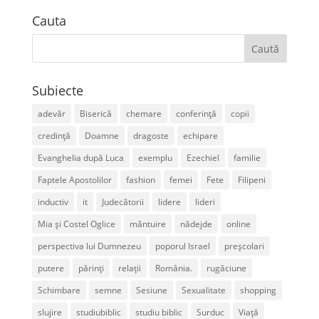
Cauta
Subiecte
adevăr
Biserică
chemare
conferință
copii
credință
Doamne
dragoste
echipare
Evanghelia după Luca
exemplu
Ezechiel
familie
Faptele Apostolilor
fashion
femei
Fete
Filipeni
inductiv
it
Judecătorii
lidere
lideri
Mia și Costel Oglice
mântuire
nădejde
online
perspectiva lui Dumnezeu
poporul Israel
preșcolari
putere
părinți
relații
România.
rugăciune
Schimbare
semne
Sesiune
Sexualitate
shopping
slujire
studiubiblic
studiu biblic
Surduc
Viață