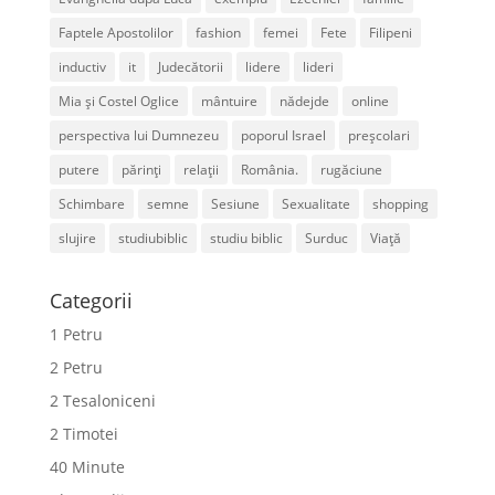
Faptele Apostolilor
fashion
femei
Fete
Filipeni
inductiv
it
Judecătorii
lidere
lideri
Mia și Costel Oglice
mântuire
nădejde
online
perspectiva lui Dumnezeu
poporul Israel
preșcolari
putere
părinți
relații
România.
rugăciune
Schimbare
semne
Sesiune
Sexualitate
shopping
slujire
studiubiblic
studiu biblic
Surduc
Viață
Categorii
1 Petru
2 Petru
2 Tesaloniceni
2 Timotei
40 Minute