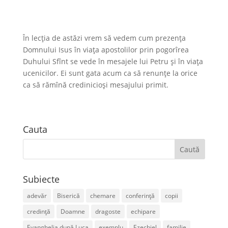
În lecția de astăzi vrem să vedem cum prezența
Domnului Isus în viața apostolilor prin pogorîrea
Duhului Sfînt se vede în mesajele lui Petru și în viața
ucenicilor. Ei sunt gata acum ca să renunțe la orice
ca să rămînă credinicioși mesajului primit.
Cauta
Subiecte
adevăr
Biserică
chemare
conferință
copii
credință
Doamne
dragoste
echipare
Evanghelia după Luca
exemplu
Ezechiel
familie