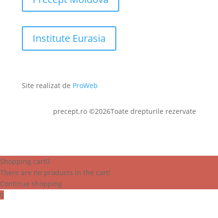
Institute Eurasia
Site realizat de
ProWeb
precept.ro ©2026Toate drepturile rezervate
Shopping cart
0
There are no products in the cart!
Continue shopping
0