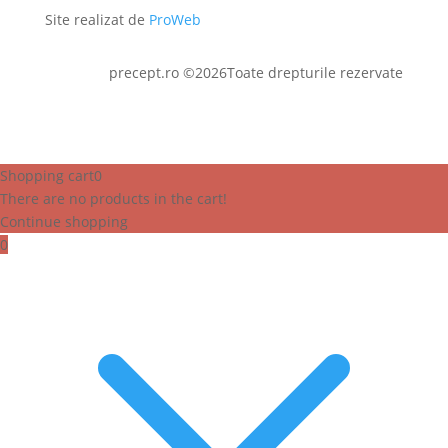
Site realizat de
ProWeb
precept.ro ©2026Toate drepturile rezervate
Shopping cart
0
There are no products in the cart!
Continue shopping
0