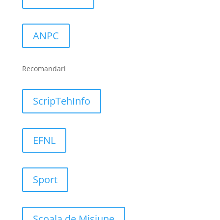
ANPC
Recomandari
ScripTehInfo
EFNL
Sport
Școala de Misiune