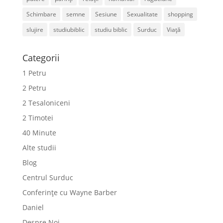
Schimbare
semne
Sesiune
Sexualitate
shopping
slujire
studiubiblic
studiu biblic
Surduc
Viață
Categorii
1 Petru
2 Petru
2 Tesaloniceni
2 Timotei
40 Minute
Alte studii
Blog
Centrul Surduc
Conferințe cu Wayne Barber
Daniel
Despre Noi