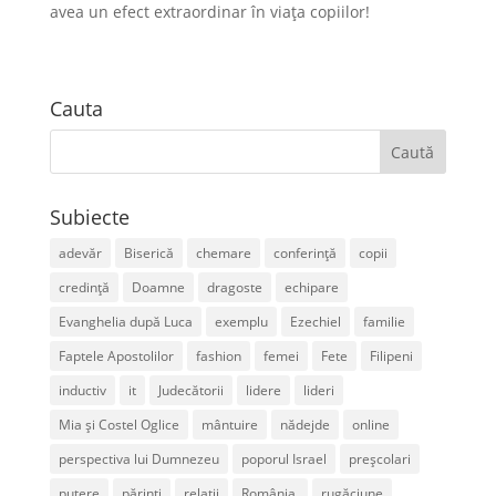
avea un efect extraordinar în viața copiilor!
Cauta
Subiecte
adevăr
Biserică
chemare
conferință
copii
credință
Doamne
dragoste
echipare
Evanghelia după Luca
exemplu
Ezechiel
familie
Faptele Apostolilor
fashion
femei
Fete
Filipeni
inductiv
it
Judecătorii
lidere
lideri
Mia și Costel Oglice
mântuire
nădejde
online
perspectiva lui Dumnezeu
poporul Israel
preșcolari
putere
părinți
relații
România.
rugăciune