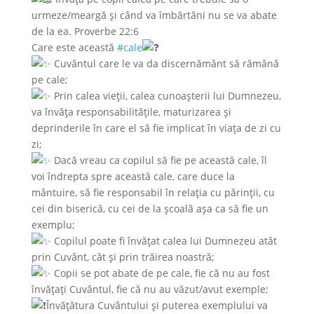
urmeze/meargă și când va îmbărtâni nu se va abate
de la ea. Proverbe 22:6
Care este această
#cale
Cuvântul care le va da discernământ să rămână
pe cale;
Prin calea vieții, calea cunoașterii lui Dumnezeu,
va învăța responsabilitățile, maturizarea și
deprinderile în care el să fie implicat în viața de zi cu
zi;
Dacă vreau ca copilul să fie pe această cale, îl
voi îndrepta spre această cale, care duce la
mântuire, să fie responsabil în relația cu părinții, cu
cei din biserică, cu cei de la școală așa ca să fie un
exemplu;
Copilul poate fi învățat calea lui Dumnezeu atât
prin Cuvânt, cât și prin trăirea noastră;
Copii se pot abate de pe cale, fie că nu au fost
învățați Cuvântul, fie că nu au văzut/avut exemple;
Învățătura Cuvântului și puterea exemplului va