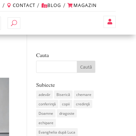
M
CONTACT
BLOG
MAGAZIN
Contul
Meu
Cauta
Subiecte
adevăr
Biserică
chemare
conferință
copii
credință
Doamne
dragoste
echipare
Evanghelia după Luca