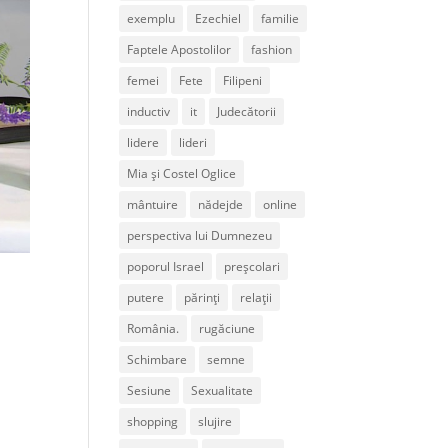
exemplu
Ezechiel
familie
Faptele Apostolilor
fashion
femei
Fete
Filipeni
inductiv
it
Judecătorii
lidere
lideri
Mia și Costel Oglice
mântuire
nădejde
online
perspectiva lui Dumnezeu
poporul Israel
preșcolari
putere
părinți
relații
România.
rugăciune
Schimbare
semne
Sesiune
Sexualitate
shopping
slujire