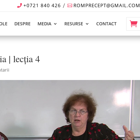
+0721 840 426
ROMPRECEPT@GMAIL.CO
OLE
DESPRE
MEDIA
RESURSE
CONTACT
a | lecția 4
tarii