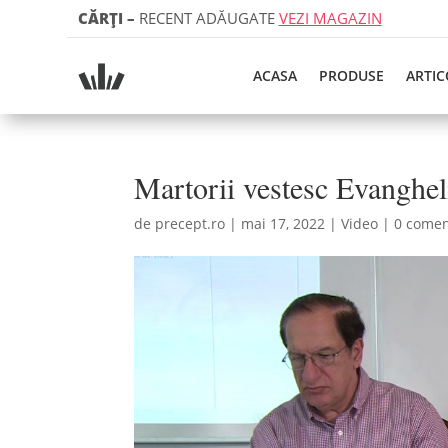
CĂRȚI
–
RECENT ADĂUGATE
VEZI MAGAZIN
ACASA
PRODUSE
ARTIC
Martorii vestesc Evangheli
de
precept.ro
|
mai 17, 2022
|
Video
|
0 comen