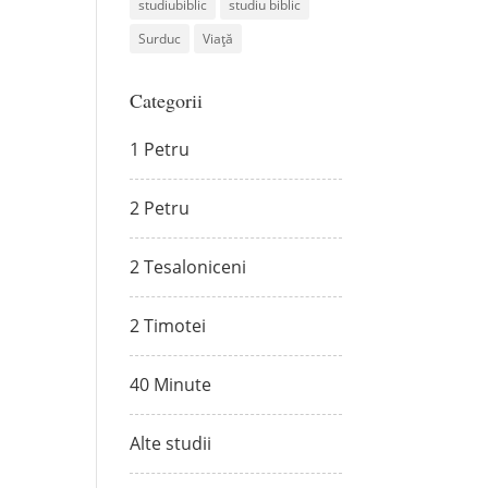
studiubiblic
studiu biblic
Surduc
Viață
Categorii
1 Petru
2 Petru
2 Tesaloniceni
2 Timotei
40 Minute
Alte studii