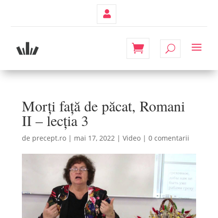
Contul
Meu
Morți față de păcat, Romani
II – lecția 3
de
precept.ro
|
mai 17, 2022
|
Video
|
0 comentarii