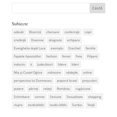
Subiecte
adevăr
Biserică
chemare
conferință
copii
credință
Doamne
dragoste
echipare
Evanghelia după Luca
exemplu
Ezechiel
familie
Faptele Apostolilor
fashion
femei
Fete
Filipeni
inductiv
it
Judecătorii
lidere
lideri
Mia și Costel Oglice
mântuire
nădejde
online
perspectiva lui Dumnezeu
poporul Israel
preșcolari
putere
părinți
relații
România.
rugăciune
Schimbare
semne
Sesiune
Sexualitate
shopping
slujire
studiubiblic
studiu biblic
Surduc
Viață