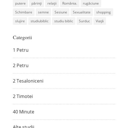
putere
părinți
relații
România.
rugăciune
Schimbare
semne
Sesiune
Sexualitate
shopping
slujire
studiubiblic
studiu biblic
Surduc
Viață
Categorii
1 Petru
2 Petru
2 Tesaloniceni
2 Timotei
40 Minute
Alte studii