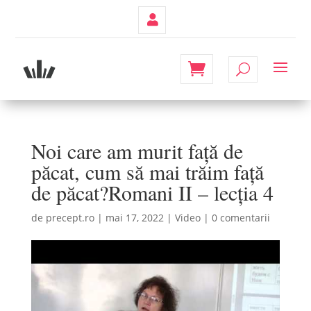
Contul
Meu
Noi care am murit față de
păcat, cum să mai trăim față
de păcat?Romani II – lecția 4
de
precept.ro
|
mai 17, 2022
|
Video
|
0 comentarii