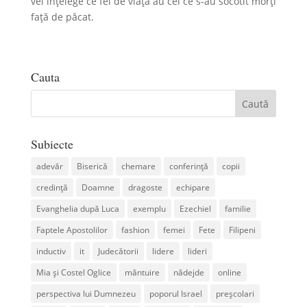
vei înțelege ce fel de viață au cei ce s-au socotit morți
față de păcat.
Cauta
Subiecte
adevăr
Biserică
chemare
conferință
copii
credință
Doamne
dragoste
echipare
Evanghelia după Luca
exemplu
Ezechiel
familie
Faptele Apostolilor
fashion
femei
Fete
Filipeni
inductiv
it
Judecătorii
lidere
lideri
Mia și Costel Oglice
mântuire
nădejde
online
perspectiva lui Dumnezeu
poporul Israel
preșcolari