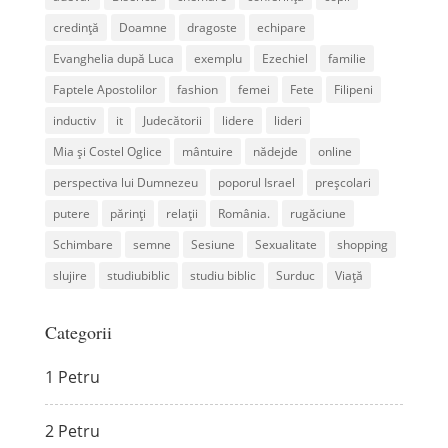
credință
Doamne
dragoste
echipare
Evanghelia după Luca
exemplu
Ezechiel
familie
Faptele Apostolilor
fashion
femei
Fete
Filipeni
inductiv
it
Judecătorii
lidere
lideri
Mia și Costel Oglice
mântuire
nădejde
online
perspectiva lui Dumnezeu
poporul Israel
preșcolari
putere
părinți
relații
România.
rugăciune
Schimbare
semne
Sesiune
Sexualitate
shopping
slujire
studiubiblic
studiu biblic
Surduc
Viață
Categorii
1 Petru
2 Petru