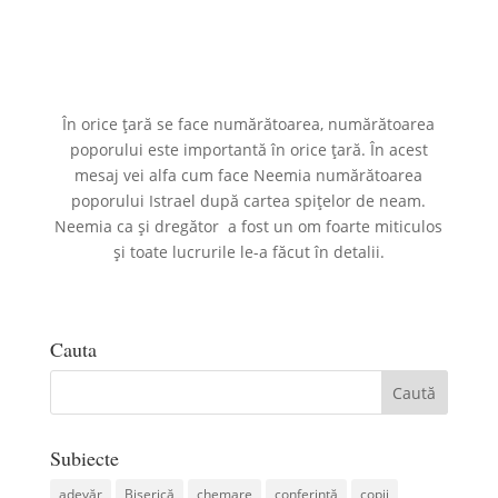
În orice țară se face numărătoarea, numărătoarea
poporului este importantă în orice țară. În acest
mesaj vei alfa cum face Neemia numărătoarea
poporului Istrael după cartea spițelor de neam.
Neemia ca și dregător a fost un om foarte miticulos
și toate lucrurile le-a făcut în detalii.
Cauta
Subiecte
adevăr
Biserică
chemare
conferință
copii