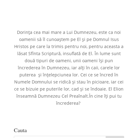
Dorința cea mai mare a Lui Dumnezeu, este ca noi
oamenii să îl cunoaștem pe El și pe Domnul Isus
Hristos pe care la trimis pentru noi, pentru aceasta a
lăsat Sfînta Scriptură, insuflată de El. În lume sunt
două tipuri de oameni, unii oameni își pun
încrederea în Dumnezeu, iar alți în caii, carele lor
puterea și înțelepciunea lor. Cei ce se încred în
Numele Domnului se ridică și stau în picioare, iar cei
ce se bizuie pe puterile lor, cad și se îndoaie. El Elion
înseamnă Dumnezeu Cel Preaînalt.În cine îți pui tu
încrederea?
Cauta