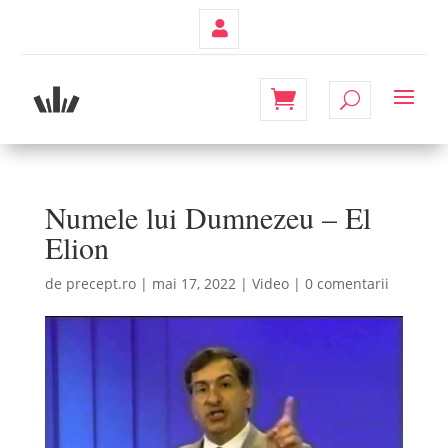
Contul
Meu
Numele lui Dumnezeu – El
Elion
de
precept.ro
|
mai 17, 2022
|
Video
|
0 comentarii