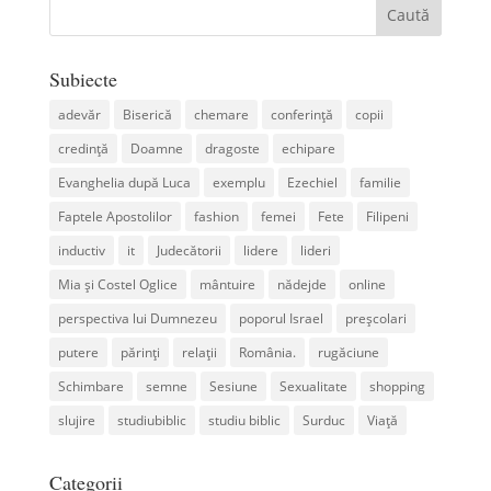
Subiecte
adevăr
Biserică
chemare
conferință
copii
credință
Doamne
dragoste
echipare
Evanghelia după Luca
exemplu
Ezechiel
familie
Faptele Apostolilor
fashion
femei
Fete
Filipeni
inductiv
it
Judecătorii
lidere
lideri
Mia și Costel Oglice
mântuire
nădejde
online
perspectiva lui Dumnezeu
poporul Israel
preșcolari
putere
părinți
relații
România.
rugăciune
Schimbare
semne
Sesiune
Sexualitate
shopping
slujire
studiubiblic
studiu biblic
Surduc
Viață
Categorii