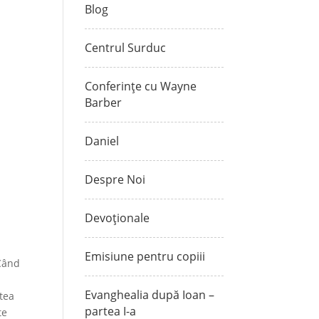
Blog
Centrul Surduc
Conferințe cu Wayne
Barber
Daniel
Despre Noi
Devoționale
Emisiune pentru copiii
 Când
Evanghealia după Ioan –
utea
partea I-a
te