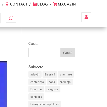
M
CONTACT
BLOG
MAGAZIN
Contul
Meu
Cauta
Subiecte
adevăr
Biserică
chemare
conferință
copii
credință
Doamne
dragoste
echipare
Evanghelia după Luca