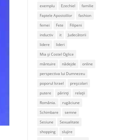
exemplu
Ezechiel
familie
Faptele Apostolilor
fashion
femei
Fete
Filipeni
inductiv
it
Judecătorii
lidere
lideri
Mia și Costel Oglice
mântuire
nădejde
online
perspectiva lui Dumnezeu
poporul Israel
preșcolari
putere
părinți
relații
România.
rugăciune
Schimbare
semne
Sesiune
Sexualitate
shopping
slujire