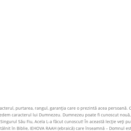
acterul, purtarea, rangul, garanția care o prezintă acea persoană.
dem caracterul lui Dumnezeu. Dumnezeu poate fi cunoscut nouă,
ingurul Său Fiu, Acela L-a făcut cunoscut! În această lecție veți p
tâlnit în Biblie, IEHOVA RAAH (ebraică) care înseamnă – Domnul es