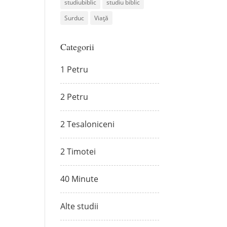
studiubiblic
studiu biblic
Surduc
Viață
Categorii
1 Petru
2 Petru
2 Tesaloniceni
2 Timotei
40 Minute
Alte studii