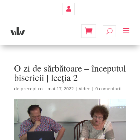
Contul
Meu
O zi de sărbătoare – începutul
bisericii | lecția 2
de
precept.ro
|
mai 17, 2022
|
Video
|
0 comentarii