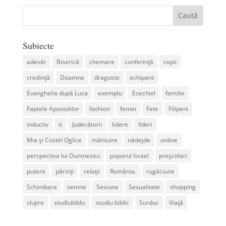
Subiecte
adevăr
Biserică
chemare
conferință
copii
credință
Doamne
dragoste
echipare
Evanghelia după Luca
exemplu
Ezechiel
familie
Faptele Apostolilor
fashion
femei
Fete
Filipeni
inductiv
it
Judecătorii
lidere
lideri
Mia și Costel Oglice
mântuire
nădejde
online
perspectiva lui Dumnezeu
poporul Israel
preșcolari
putere
părinți
relații
România.
rugăciune
Schimbare
semne
Sesiune
Sexualitate
shopping
slujire
studiubiblic
studiu biblic
Surduc
Viață