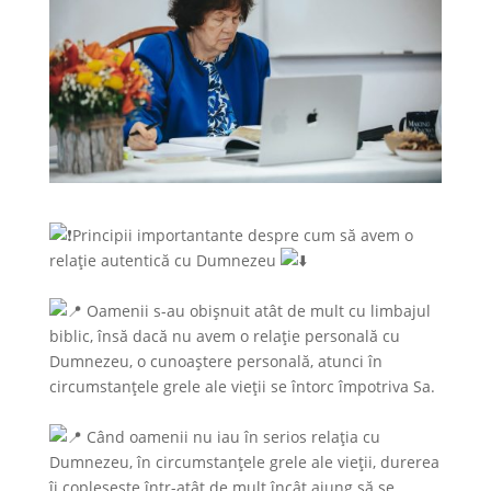
Principii importantante despre cum să avem o
relație autentică cu Dumnezeu
Oamenii s-au obișnuit atât de mult cu limbajul
biblic, însă dacă nu avem o relație personală cu
Dumnezeu, o cunoaștere personală, atunci în
circumstanțele grele ale vieții se întorc împotriva Sa.
Când oamenii nu iau în serios relația cu
Dumnezeu, în circumstanțele grele ale vieții, durerea
îi copleșește într-atât de mult încât ajung să se