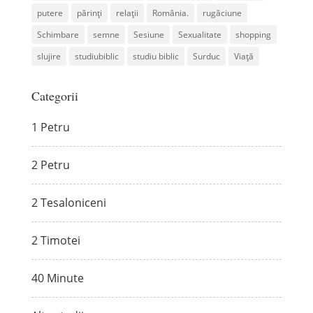
putere
părinți
relații
România.
rugăciune
Schimbare
semne
Sesiune
Sexualitate
shopping
slujire
studiubiblic
studiu biblic
Surduc
Viață
Categorii
1 Petru
2 Petru
2 Tesaloniceni
2 Timotei
40 Minute