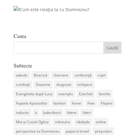
Cum este relația ta cu Dumnezeu?
Cauta
Subiecte
adevăr
Biserică
chemare
conferință
copii
credință
Doamne
dragoste
echipare
Evanghelia după Luca
exemplu
Ezechiel
familie
Faptele Apostolilor
fashion
femei
Fete
Filipeni
inductiv
it
Judecătorii
lidere
lideri
Mia și Costel Oglice
mântuire
nădejde
online
perspectiva lui Dumnezeu
poporul Israel
preșcolari