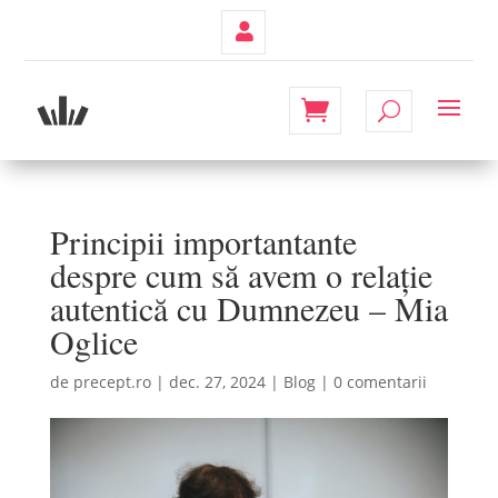
Contul
Meu
Principii importantante
despre cum să avem o relație
autentică cu Dumnezeu – Mia
Oglice
de
precept.ro
|
dec. 27, 2024
|
Blog
|
0 comentarii