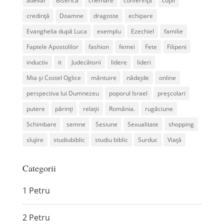
adevăr
Biserică
chemare
conferință
copii
credință
Doamne
dragoste
echipare
Evanghelia după Luca
exemplu
Ezechiel
familie
Faptele Apostolilor
fashion
femei
Fete
Filipeni
inductiv
it
Judecătorii
lidere
lideri
Mia și Costel Oglice
mântuire
nădejde
online
perspectiva lui Dumnezeu
poporul Israel
preșcolari
putere
părinți
relații
România.
rugăciune
Schimbare
semne
Sesiune
Sexualitate
shopping
slujire
studiubiblic
studiu biblic
Surduc
Viață
Categorii
1 Petru
2 Petru