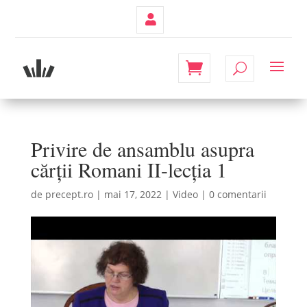
Contul
Meu
Privire de ansamblu asupra
cărții Romani II-lecția 1
de
precept.ro
|
mai 17, 2022
|
Video
|
0 comentarii