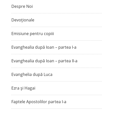
Despre Noi
Devoționale
Emisiune pentru copiii
Evanghealia după Ioan – partea I-a
Evanghealia după Ioan – partea II-a
Evanghelia după Luca
Ezra și Hagai
Faptele Apostolilor partea I-a