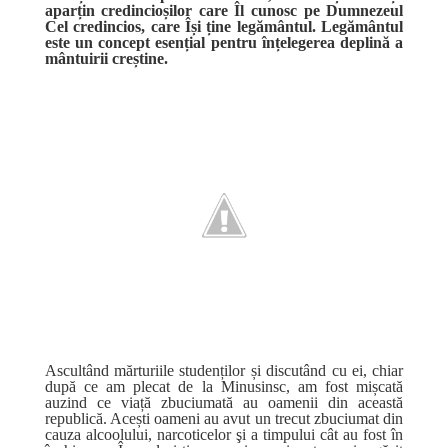
aparțin credincioșilor care Îl cunosc pe Dumnezeul
Cel credincios, care Își ține legământul. Legământul
este un concept esențial pentru înțelegerea deplină a
mântuirii creștine.
Ascultând mărturiile studenților și discutând cu ei, chiar
după ce am plecat de la Minusinsc, am fost mișcată
auzind ce viață zbuciumată au oamenii din această
republică. Acești oameni au avut un trecut zbuciumat din
cauza alcoolului, narcoticelor şi a timpului cât au fost în