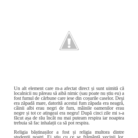
Un alt element care m-a afectat direct și sunt uimită că
localnicii nu păreau să aibă nimic (sau poate nu știu eu) a
fost fumul de cărbune care iese din coșurile caselor. Deşi
era zăpadă mare, datorită acestui fum zăpada era neagră,
câinii albi erau negri de fum, mâinile oamenilor erau
negre și tot ce atingeai era negru! După cinci zile mi s-a
făcut așa de rău încât nu mai puteam respira iar noaptea
trebuia să fac inhalații ca să pot respira.
Religia băștinașilor a fost și religia multora dintre
studenții noștri. Ei știu cu ce se frământă vecinii lor,