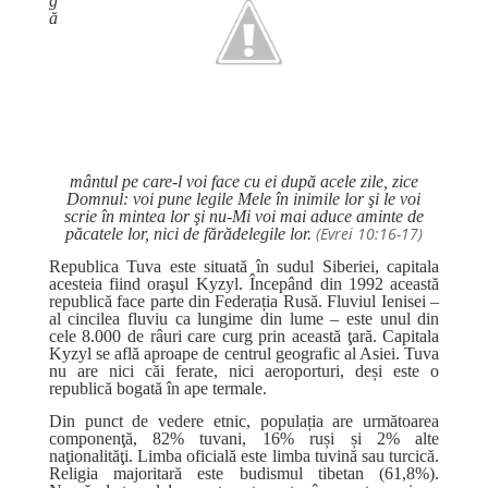
g
ă
mântul pe care-l voi face cu ei după acele zile, zice
Domnul: voi pune legile Mele în inimile lor şi le voi
scrie în mintea lor şi nu-Mi voi mai aduce aminte de
(Evrei 10:16-17)
păcatele lor, nici de fărădelegile lor.
Republica Tuva este situată în sudul Siberiei, capitala
acesteia fiind oraşul Kyzyl. Începând din 1992 această
republică face parte din Federația Rusă. Fluviul Ienisei –
al cincilea fluviu ca lungime din lume – este unul din
cele 8.000 de râuri care curg prin această ţară. Capitala
Kyzyl se află aproape de centrul geografic al Asiei. Tuva
nu are nici căi ferate, nici aeroporturi, deși este o
republică bogată în ape termale.
Din punct de vedere etnic, populația are următoarea
componenţă, 82% tuvani, 16% ruși și 2% alte
naţionalităţi. Limba oficială este limba tuvină sau turcică.
Religia majoritară este budismul tibetan (61,8%).