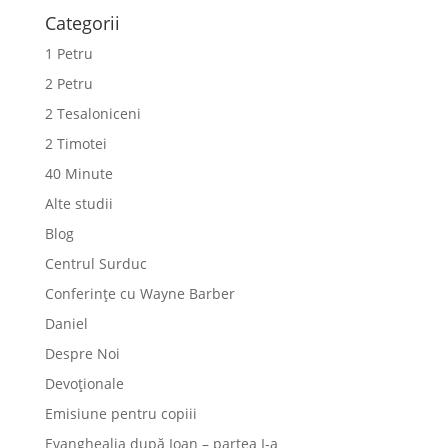
Categorii
1 Petru
2 Petru
2 Tesaloniceni
2 Timotei
40 Minute
Alte studii
Blog
Centrul Surduc
Conferințe cu Wayne Barber
Daniel
Despre Noi
Devoționale
Emisiune pentru copiii
Evanghealia după Ioan – partea I-a