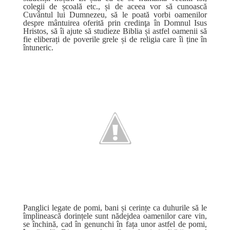
colegii de școală etc., și de aceea vor să cunoască
Cuvântul lui Dumnezeu, să le poată vorbi oamenilor
despre mântuirea oferită prin credinţa în Domnul Isus
Hristos, să îi ajute să studieze Biblia și astfel oamenii să
fie eliberați de poverile grele și de religia care îi ține în
întuneric.
Panglici legate de pomi, bani și cerințe ca duhurile să le
împlinească dorințele sunt nădejdea oamenilor care vin,
se închină, cad în genunchi în fața unor astfel de pomi,