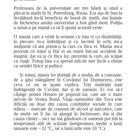
Profesoara de la universitate are trei băieți și unul a
plecat la studii în St. Petersburg, Rusia. Era așa de bun la
învăţătură încât beneficia de bursă de studii, dar înainte
de încheierea anului universitar a fost găsit mort. Poliția
a sunat-o pe mamă ca să îi spună această veste.
O mamă care a venit la sesiune cu fata ei cu dizabilități,
la plecare, m-a îmbrățișat și cu lacrimi în ochi mi-a
mulțumit că am primit-o la curs cu fiica ei. Mama mi-a
povestit că soțul și fiul ei au murit într-un
accident de
maşină, dar ea şi cu fiica lor, prezentă la curs, au scăpat
cu viaţă. Totuşi fata s-a speriat atât de tare încât a rămas
cu urmări fizice și psihice.
Și totuși, marea lor dorință de a studia, de a cunoaște,
de a găsi mângâiere în Cuvântul lui Dum­nezeu, este
ceva ce nu se poate explica. Toți studenții sunt
îndrăgostiți de Cuvânt, dar și de oameni. Ei vor să-l
câștige pentru Hristos pe poporul lor, care are o mare
nevoie de Vestea Bună. Viaţa oamenilor din Tuva este
dificilă nu doar din cauza condiţiilor sociale în care
trăiesc – marcate de consum de alcool şi narcotice, care
de multe ori îi fac să ajungă în închisoare, dar și din
cauza climei – nici nu mă gândeam că oamenii pot trăi la
temperaturi atât de scăzute (temperatura medie a lunii
ianuarie este −32 °C, iar a lunii iulie este 18 °C).