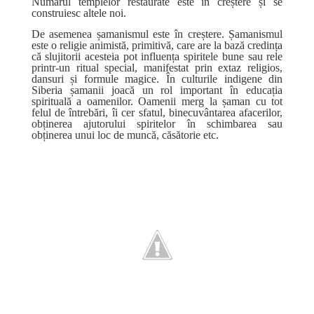
Numărul templelor restaurate este în creștere și se
construiesc altele noi.
De asemenea șamanismul este în creștere. Șamanismul
este o religie animistă, primitivă, care are la bază credința
că slujitorii acesteia pot influența spiritele bune sau rele
printr-un ritual special, manifestat prin extaz religios,
dansuri și formule magice. În culturile indigene din
Siberia șamanii joacă un rol important în educația
spirituală a oamenilor. Oamenii merg la șaman cu tot
felul de întrebări, îi cer sfatul, binecuvântarea afacerilor,
obținerea ajutorului spiritelor în schimbarea sau
obținerea unui loc de muncă, căsătorie etc.