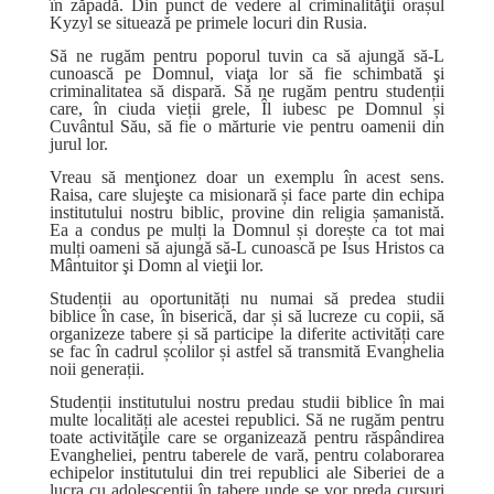
în zăpadă. Din punct de vedere al criminalităţii orașul
Kyzyl se situează pe primele locuri din Rusia.
Să ne rugăm pentru poporul tuvin ca să ajungă să-L
cunoască pe Domnul, viaţa lor să fie schimbată şi
criminalitatea să dispară. Să ne rugăm pentru studenții
care, în ciuda vieții grele, Îl iubesc pe Domnul și
Cuvântul Său, să fie o mărturie vie pentru oamenii din
jurul lor.
Vreau să menţionez doar un exemplu în acest sens.
Raisa, care slujeşte ca misionară și face parte din echipa
institutului nostru biblic, provine din religia șamanistă.
Ea a condus pe mulți la Domnul și dorește ca tot mai
mulți oameni să ajungă să-L cunoască pe Isus Hristos ca
Mântuitor şi Domn al vieţii lor.
Studenții au oportunități nu numai să predea studii
biblice în case, în biserică, dar și să lucreze cu copii, să
organizeze tabere și să participe la diferite activități care
se fac în cadrul școlilor și astfel să transmită Evanghelia
noii generații.
Studenții institutului nostru predau studii biblice în mai
multe localități ale acestei republici. Să ne rugăm pentru
toate activităţile care se organizează pentru răspândirea
Evangheliei, pentru taberele de vară, pentru colaborarea
echipelor institutului din trei republici ale Siberiei de a
lucra cu adolescenții în tabere unde se vor preda cursuri