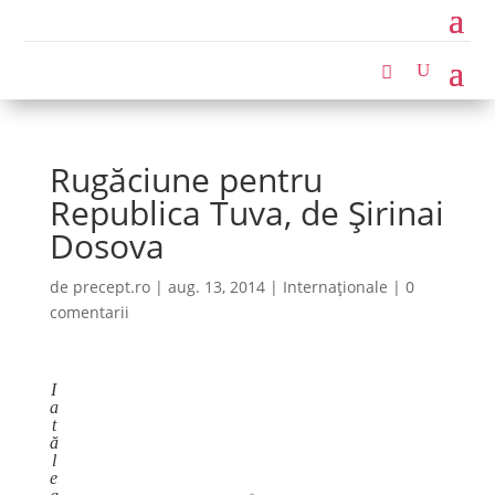
Rugăciune pentru
Republica Tuva, de Şirinai
Dosova
de
precept.ro
|
aug. 13, 2014
|
Internaționale
|
0
comentarii
I
a
t
ă
l
e