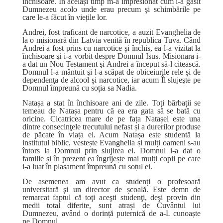
închisoare. În același timp m-a impresionat cum i-a găsit
Dumnezeu acolo unde erau precum şi schimbările pe
care le-a făcut în viețile lor.
Andrei, fost traficant de narcotice, a auzit Evanghelia de
la o misionară din Latvia venită în republica Tuva. Când
Andrei a fost prins cu narcotice și închis, ea l-a vizitat la
închisoare şi i-a vorbit despre Domnul Isus. Misionara i-
a dat un Nou Testament şi Andrei a început să-l citească.
Domnul l-a mântuit şi l-a scăpat de obiceiurile rele și de
dependenţa de alcool și narcotice, iar acum Îl slujeşte pe
Domnul împreună cu soția sa Nadia.
Natașa a stat în închisoare ani de zile. Toți bărbații se
temeau de Natașa pentru că ea era gata să se bată cu
oricine. Cicatricea mare de pe fața Natașei este una
dintre consecinţele trecutului nefast și a durerilor produse
de păcate în viața ei. Acum Natașa este studentă la
institutul biblic, vestește Evanghelia și mulți oameni s-au
întors la Domnul prin slujirea ei. Domnul i-a dat o
familie și în prezent ea îngrijește mai mulți copii pe care
i-a luat în plasament împreună cu soțul ei.
De asemenea am avut ca studenți o profesoară
universitară şi un director de școală. Este demn de
remarcat faptul că toţi aceşti studenţi, deşi provin din
medii total diferite, sunt atrași de Cuvântul lui
Dumnezeu, având o dorință puternică de a-L cunoaște
pe Domnul.