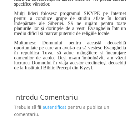
specifice vârstelor.
Mulți lideri folosesc programul SKYPE pe Internet
pentru a conduce grupe de studiu aflate în locuri
îndepărtate ale Siberiei. Să ne rugăm pentru toate
planurile lor și dorințele de a vesti Evanghelia într un
mediu dificil și marcat puternic de religiile locale.
Mulțumesc Domnului pentru această deosebită
oportunitate pe care am avut-o ca să vestesc Evanghelia
în republica Tuva, să aduc mângâiere și încurajare
oamenilor de acolo. Deși m-am îmbolnăvit, am văzut
lucrarea Domnului în viaţa acestor credincioşi deosebiți
de la Institutul Biblic Precept din Kyzyl.
Introdu Comentariu
Trebuie să fii
autentificat
pentru a publica un
comentariu.