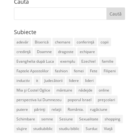
Cauta
Subiecte
adevăr
Biserică
chemare
conferință
copii
credință
Doamne
dragoste
echipare
Evanghelia după Luca
exemplu
Ezechiel
familie
Faptele Apostolilor
fashion
femei
Fete
Filipeni
inductiv
it
Judecătorii
lidere
lideri
Mia și Costel Oglice
mântuire
nădejde
online
perspectiva lui Dumnezeu
poporul Israel
preșcolari
putere
părinți
relații
România.
rugăciune
Schimbare
semne
Sesiune
Sexualitate
shopping
slujire
studiubiblic
studiu biblic
Surduc
Viață