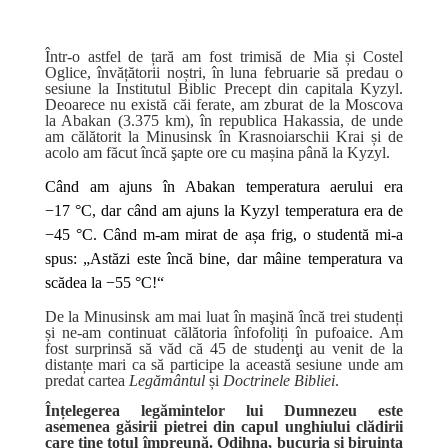
Într-o astfel de țară am fost trimisă de Mia și Costel
Oglice, învățătorii noștri, în luna februarie să predau o
sesiune la Institutul Biblic Precept din capitala Kyzyl.
Deoarece nu există căi ferate, am zburat de la Moscova
la Abakan (3.375 km), în republica Hakassia, de unde
am călătorit la Minusinsk în Krasnoiarschii Krai și de
acolo am făcut încă şapte ore cu mașina până la Kyzyl.
Când am ajuns în Abakan temperatura aerului era
−17 °C, dar când am ajuns la Kyzyl temperatura era de
−45 °C. Când m-am mirat de așa frig, o studentă mi-a
spus: „Astăzi este încă bine, dar mâine temperatura va
scădea la −55 °C!“
De la Minusinsk am mai luat în maşină încă trei studenți
și ne-am continuat călătoria înfofoliți în pufoaice. Am
fost surprinsă să văd că 45 de studenţi au venit de la
distanțe mari ca să participe la această sesiune unde am
predat cartea
Legământul
și
Doctrinele Bibliei
.
Înțelegerea legămintelor lui Dumnezeu este
asemenea găsirii pietrei din capul unghiului clădirii
care ține totul împreună. Odihna, bucuria și biruința