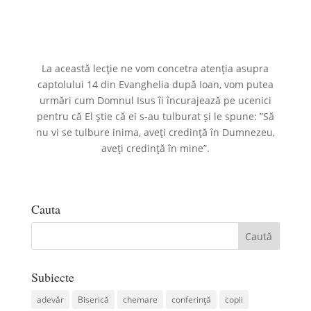
La această lecție ne vom concetra atenția asupra
captolului 14 din Evanghelia după Ioan, vom putea
urmări cum Domnul Isus îi încurajează pe ucenici
pentru că El știe că ei s-au tulburat și le spune: ”Să
nu vi se tulbure inima, aveți credință în Dumnezeu,
aveți credință în mine”.
Cauta
Subiecte
adevăr
Biserică
chemare
conferință
copii