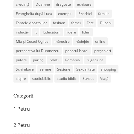
credință
Doamne
dragoste
echipare
Evanghelia după Luca
exemplu
Ezechiel
familie
Faptele Apostolilor
fashion
femei
Fete
Filipeni
inductiv
it
Judecătorii
lidere
lideri
Mia și Costel Oglice
mântuire
nădejde
online
perspectiva lui Dumnezeu
poporul Israel
preșcolari
putere
părinți
relații
România.
rugăciune
Schimbare
semne
Sesiune
Sexualitate
shopping
slujire
studiubiblic
studiu biblic
Surduc
Viață
Categorii
1 Petru
2 Petru