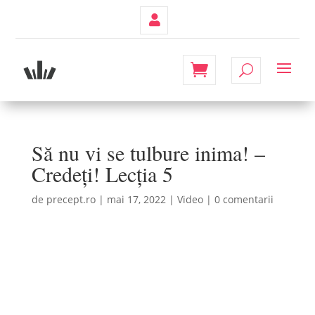
Contul
Meu
Să nu vi se tulbure inima! –
Credeți! Lecția 5
de
precept.ro
|
mai 17, 2022
|
Video
|
0 comentarii