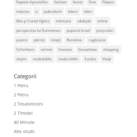
Faptele Apostolilor
fashion
femei
Fete
Filipeni
inductiv
it
Judecătorii
lidere
lideri
Mia și Costel Oglice
mântuire
nădejde
online
perspectiva lui Dumnezeu
poporul Israel
preșcolari
putere
părinți
relații
România.
rugăciune
Schimbare
semne
Sesiune
Sexualitate
shopping
slujire
studiubiblic
studiu biblic
Surduc
Viață
Categorii
1 Petru
2 Petru
2 Tesaloniceni
2 Timotei
40 Minute
Alte studii