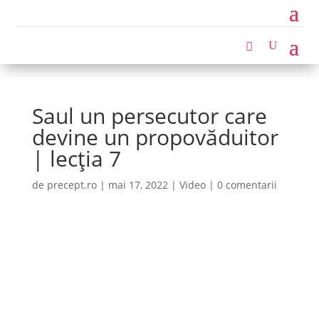
Saul un persecutor care
devine un propovăduitor
| lecția 7
de
precept.ro
|
mai 17, 2022
|
Video
|
0 comentarii