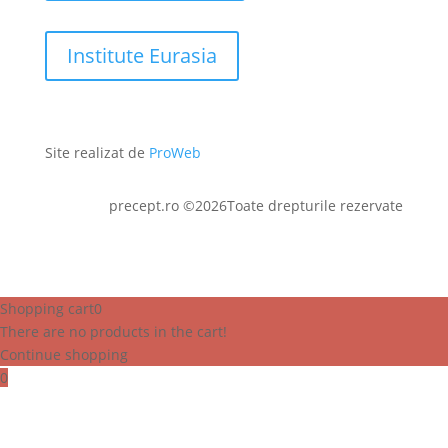
Institute Eurasia
Site realizat de
ProWeb
precept.ro ©2026Toate drepturile rezervate
Shopping cart
0
There are no products in the cart!
Continue shopping
0