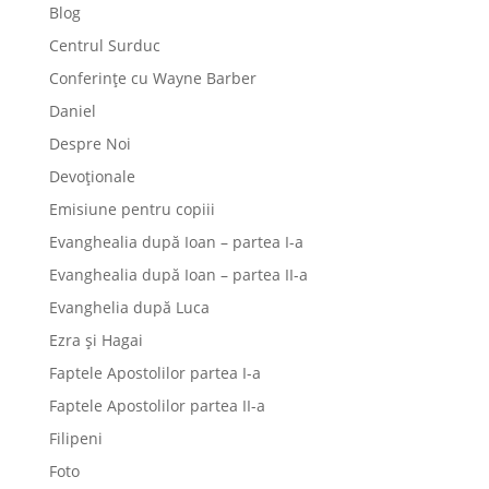
Blog
Centrul Surduc
Conferințe cu Wayne Barber
Daniel
Despre Noi
Devoționale
Emisiune pentru copiii
Evanghealia după Ioan – partea I-a
Evanghealia după Ioan – partea II-a
Evanghelia după Luca
Ezra și Hagai
Faptele Apostolilor partea I-a
Faptele Apostolilor partea II-a
Filipeni
Foto