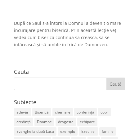
După ce Saul s-a întors la Domnul a devenit o mare
încurajare pentru biserică. Prin această lecție veți
vedea cum biserica continuă să crească, să se
întărească și să umble în frică de Dumnezeu.
Cauta
Subiecte
adevăr
Biserică
chemare
conferință
copii
credință
Doamne
dragoste
echipare
Evanghelia după Luca
exemplu
Ezechiel
familie