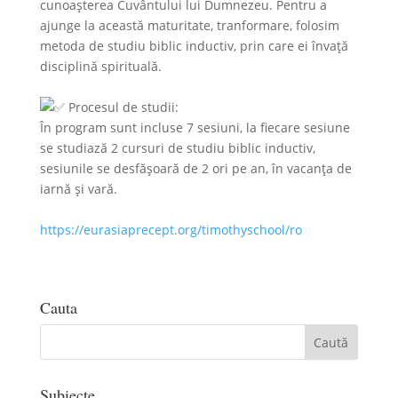
cunoașterea Cuvântului lui Dumnezeu. Pentru a
ajunge la această maturitate, tranformare, folosim
metoda de studiu biblic inductiv, prin care ei învață
disciplină spirituală.
Procesul de studii:
În program sunt incluse 7 sesiuni, la fiecare sesiune
se studiază 2 cursuri de studiu biblic inductiv,
sesiunile se desfășoară de 2 ori pe an, în vacanța de
iarnă și vară.
https://eurasiaprecept.org/timothyschool/ro
Cauta
Subiecte