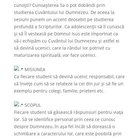
cunoști? Cunoașterea Sa o pot dobândi prin
studierea Cuvântului lui Dumnezeu. De aceea la
sesiuni punem un accent deosebit pe studierea
profundă a Scripturilor. Ca adolescenții să îl cunască
și să Îl vesteasă pe Domnul Isus este importnat ca
să-i echipăm cu Cuvântul lui Dumnezeu și astfel ei
să devină ucenici, care la rândul lor potrivit cu
maturizarea spirituală, vor face ucenici.
MISIUNEA
Ca fiecare student să devină ucenic responsabil, care
să învețe cum să se relateze la cei din jur și să fie un
exemplu pentru colegi, familie, prieteni etc.
SCOPUL
Fiecare student să găsească răspunsuri pentru viața
lor. Să se identifice personal prin ceea ce cunosc
despre Dumnezeu, în așa fel încât să dorească o
schimbare a caracterului lor, care este posibilă prin