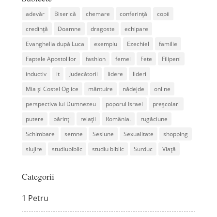
adevăr
Biserică
chemare
conferință
copii
credință
Doamne
dragoste
echipare
Evanghelia după Luca
exemplu
Ezechiel
familie
Faptele Apostolilor
fashion
femei
Fete
Filipeni
inductiv
it
Judecătorii
lidere
lideri
Mia și Costel Oglice
mântuire
nădejde
online
perspectiva lui Dumnezeu
poporul Israel
preșcolari
putere
părinți
relații
România.
rugăciune
Schimbare
semne
Sesiune
Sexualitate
shopping
slujire
studiubiblic
studiu biblic
Surduc
Viață
Categorii
1 Petru