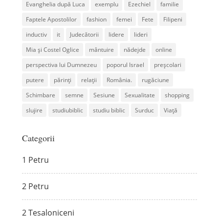
Evanghelia după Luca
exemplu
Ezechiel
familie
Faptele Apostolilor
fashion
femei
Fete
Filipeni
inductiv
it
Judecătorii
lidere
lideri
Mia și Costel Oglice
mântuire
nădejde
online
perspectiva lui Dumnezeu
poporul Israel
preșcolari
putere
părinți
relații
România.
rugăciune
Schimbare
semne
Sesiune
Sexualitate
shopping
slujire
studiubiblic
studiu biblic
Surduc
Viață
Categorii
1 Petru
2 Petru
2 Tesaloniceni