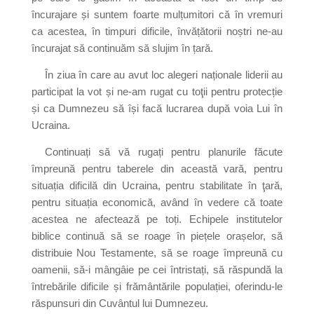
încurajare și suntem foarte mulțumitori că în vremuri
ca acestea, în timpuri dificile, învățătorii noștri ne-au
încurajat să continuăm să slujim în țară.
În ziua în care au avut loc alegeri naționale liderii au
participat la vot și ne-am rugat cu toţii pentru protecție
și ca Dumnezeu să își facă lucrarea după voia Lui în
Ucraina.
Continuați să vă rugați pentru planurile făcute
împreună pentru taberele din această vară, pentru
situația dificilă din Ucraina, pentru stabilitate în ţară,
pentru situația economică, având în vedere că toate
acestea ne afectează pe toți. Echipele institutelor
biblice continuă să se roage în piețele orașelor, să
distribuie Nou Testamente, să se roage împreună cu
oamenii, să-i mângâie pe cei întristați, să răspundă la
întrebările dificile și frământările populației, oferindu-le
răspunsuri din Cuvântul lui Dumnezeu.