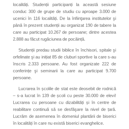
localități. Studenții participanți la această sesiune
conduc 300 de grupe de studiu cu aproape 3.000 de
ucenici în 116 localități. De la înfiinţarea institutelor şi
până în prezent studenții au organizat 190 de tabere la
care au participat 10.267 de persoane; dintre acestea
2.888 au făcut rugăciunea de pocăință.
Studenții predau studii biblice în închisori, spitale şi
orfelinate şi au inițiat 85 de cluburi sportive la care s-au
înscris 2.333 persoane. Au fost organizate 222 de
conferințe şi seminarii la care au participat 9.700
persoane.
Lucrarea în școlile de stat este deosebit de rodnică
– s-a lucrat în 139 de școli cu peste 30.000 de elevi!
Lucrarea cu persoane cu dizabilități și în centre de
reabilitare continuă să se desfăşare la nivel de țară.
Lucrăm de asemenea în domeniul plantării de biserici
în localități în care nu există biserici evanghelice.