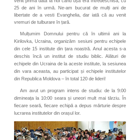
venit prima dată la noi când ușa era întredeschisă, cu
25 de ani în urmă. Ne-am bucurat de mulți ani de
libertate de a vesti Evanghelia, dar iată că au venit
vremuri de tulburare în țară.
Mulțumim Domnului pentru că în ultimii ani la
Kirilovka, Ucraina, organizăm sesiuni pentru echipele
din cele 15 institute din țara noastră. Anul acesta s-a
deschis încă un institut de studiu biblic. Alături de
echipele din Ucraina de la aceste institute, la sesiunea
din vara aceasta, au participat și echipele institutelor
din Republica Moldova – în total 120 de lideri!
Am avut un program intens de studiu: de la 9:00
dimineața la 10:00 seara și uneori mult mai târziu. În
fiecare seară, fiecare echipă a depus mărturie despre
lucrarea institutelor din orașul lor.