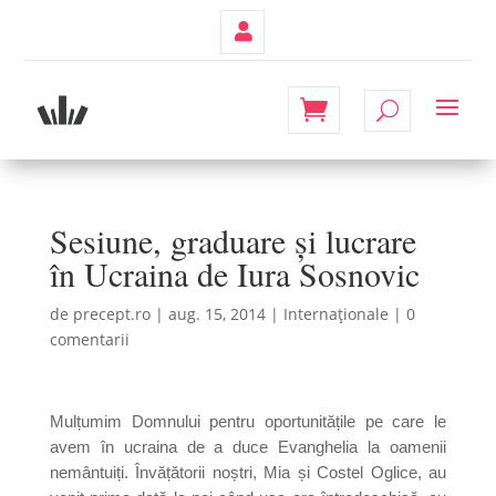
Contul
Meu
Sesiune, graduare şi lucrare
în Ucraina de Iura Sosnovic
de
precept.ro
|
aug. 15, 2014
|
Internaționale
|
0
comentarii
Mulțumim Domnului pentru oportunitățile pe care le
avem în ucraina de a duce Evanghelia la oamenii
nemântuiți. Învățătorii noștri, Mia și Costel Oglice, au