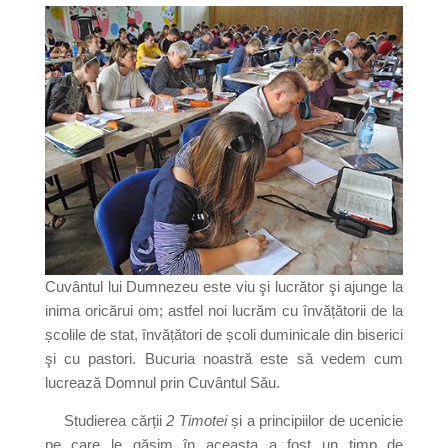
Cuvântul lui Dumnezeu este viu şi lucrător şi ajunge la
inima oricărui om; astfel noi lucrăm cu învățătorii de la
școlile de stat, învățători de școli duminicale din biserici
şi cu pastori. Bucuria noastră este să vedem cum
lucrează Domnul prin Cuvântul Său.
Studierea cărții
2 Timotei
și a principiilor de ucenicie
pe care le găsim în aceasta a fost un timp de