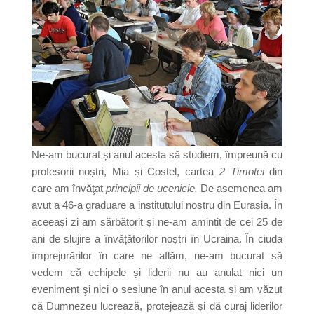
Ne-am bucurat și anul acesta să studiem, împreună cu
profesorii noștri, Mia și Costel, cartea
2 Timotei
din
care am învăţat
principii de ucenicie.
De asemenea am
avut a 46-a graduare a institutului nostru din Eurasia. În
aceeași zi am sărbătorit și ne-am amintit de cei 25 de
ani de slujire a învățătorilor noștri în Ucraina. În ciuda
împrejurărilor în care ne aflăm, ne-am bucurat să
vedem că echipele și liderii nu au anulat nici un
eveniment şi nici o sesiune în anul acesta și am văzut
că Dumnezeu lucrează, protejează și dă curaj liderilor