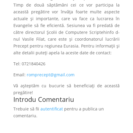
Timp de două săptămâni cei ce vor participa la
această pregătire vor învăța foarte multe aspecte
actuale și importante, care va face ca lucrarea în
Evangelie să fie eficientă. Sesiunea va fi predată de
către directorul Școlii de Computere Scriptehinfo d-
nul Vasile Filat, care este și coordonatorul lucrării
Precept pentru regiunea Eurasia. Pentru informații și
alte detalii puteți apela la aceste date de contact:
Tel: 0721840426
Email:
romprecept@gmail.com
Vă așteptăm cu bucurie să beneficiați de această
pregătire!
Introdu Comentariu
Trebuie să fii
autentificat
pentru a publica un
comentariu.