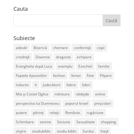
Cauta
Subiecte
adevăr
Biserică
chemare
conferință
copii
credință
Doamne
dragoste
echipare
Evanghelia după Luca
exemplu
Ezechiel
familie
Faptele Apostolilor
fashion
femei
Fete
Filipeni
inductiv
it
Judecătorii
lidere
lideri
Mia și Costel Oglice
mântuire
nădejde
online
perspectiva lui Dumnezeu
poporul Israel
preșcolari
putere
părinți
relații
România.
rugăciune
Schimbare
semne
Sesiune
Sexualitate
shopping
slujire
studiubiblic
studiu biblic
Surduc
Viață