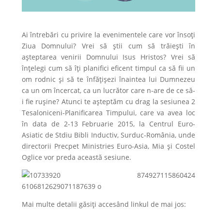
Ai întrebări cu privire la evenimentele care vor însoți
Ziua Domnului? Vrei să știi cum să trăiești în
așteptarea venirii Domnului Isus Hristos? Vrei să
înțelegi cum să îți planifici eficent timpul ca să fii un
om rodnic și să te înfățișezi înaintea lui Dumnezeu
ca un om încercat, ca un lucrător care n-are de ce să-
i fie rușine? Atunci te așteptăm cu drag la sesiunea 2
Tesaloniceni-Planificarea Timpului, care va avea loc
în data de 2-13 Februarie 2015, la Centrul Euro-
Asiatic de Stdiu Bibli Inductiv, Surduc-România, unde
directorii Precpet Ministries Euro-Asia, Mia și Costel
Oglice vor preda această sesiune.
Mai multe detalii găsiți accesând linkul de mai jos: