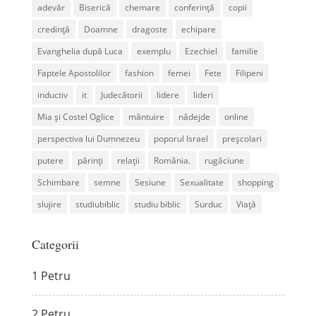
adevăr
Biserică
chemare
conferință
copii
credință
Doamne
dragoste
echipare
Evanghelia după Luca
exemplu
Ezechiel
familie
Faptele Apostolilor
fashion
femei
Fete
Filipeni
inductiv
it
Judecătorii
lidere
lideri
Mia și Costel Oglice
mântuire
nădejde
online
perspectiva lui Dumnezeu
poporul Israel
preșcolari
putere
părinți
relații
România.
rugăciune
Schimbare
semne
Sesiune
Sexualitate
shopping
slujire
studiubiblic
studiu biblic
Surduc
Viață
Categorii
1 Petru
2 Petru