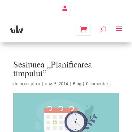
Contul
Meu
Sesiunea „Planificarea
timpului”
de
precept.ro
|
nov. 5, 2014
|
Blog
|
0 comentarii