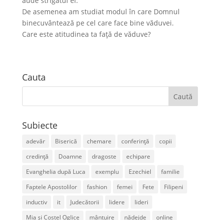
aude strigătul ei.
De asemenea am studiat modul în care Domnul
binecuvântează pe cel care face bine văduvei.
Care este atitudinea ta față de văduve?
Cauta
Subiecte
adevăr
Biserică
chemare
conferință
copii
credință
Doamne
dragoste
echipare
Evanghelia după Luca
exemplu
Ezechiel
familie
Faptele Apostolilor
fashion
femei
Fete
Filipeni
inductiv
it
Judecătorii
lidere
lideri
Mia și Costel Oglice
mântuire
nădejde
online