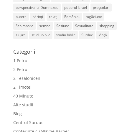
perspectiva lui Dumnezeu
poporul Israel
preșcolari
putere
părinți
relații
România.
rugăciune
Schimbare
semne
Sesiune
Sexualitate
shopping
slujire
studiubiblic
studiu biblic
Surduc
Viață
Categorii
1 Petru
2 Petru
2 Tesaloniceni
2 Timotei
40 Minute
Alte studii
Blog
Centrul Surduc
Conferințe cu Wayne Barber