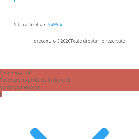
Site realizat de
ProWeb
precept.ro ©2026Toate drepturile rezervate
Shopping cart
0
There are no products in the cart!
Continue shopping
0