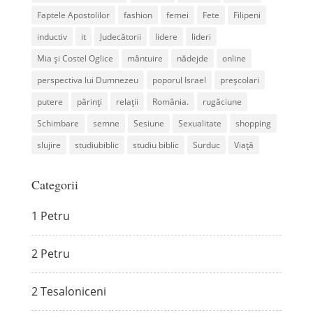
Faptele Apostolilor
fashion
femei
Fete
Filipeni
inductiv
it
Judecătorii
lidere
lideri
Mia și Costel Oglice
mântuire
nădejde
online
perspectiva lui Dumnezeu
poporul Israel
preșcolari
putere
părinți
relații
România.
rugăciune
Schimbare
semne
Sesiune
Sexualitate
shopping
slujire
studiubiblic
studiu biblic
Surduc
Viață
Categorii
1 Petru
2 Petru
2 Tesaloniceni