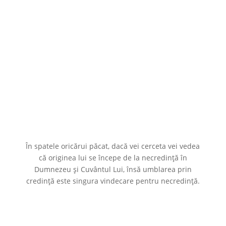
În spatele oricărui păcat, dacă vei cerceta vei vedea
că originea lui se începe de la necredință în
Dumnezeu și Cuvântul Lui, însă umblarea prin
credință este singura vindecare pentru necredință.