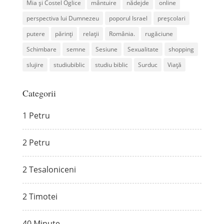
Mia și Costel Oglice
mântuire
nădejde
online
perspectiva lui Dumnezeu
poporul Israel
preșcolari
putere
părinți
relații
România.
rugăciune
Schimbare
semne
Sesiune
Sexualitate
shopping
slujire
studiubiblic
studiu biblic
Surduc
Viață
Categorii
1 Petru
2 Petru
2 Tesaloniceni
2 Timotei
40 Minute