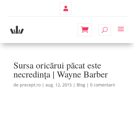
Contul
Meu
Sursa oricărui păcat este
necredința | Wayne Barber
de
precept.ro
|
aug. 12, 2015
|
Blog
|
0 comentarii