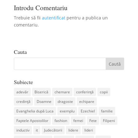
Introdu Comentariu
Trebuie să fii
autentificat
pentru a publica un
comentariu.
Cauta
Subiecte
adevăr
Biserică
chemare
conferință
copii
credință
Doamne
dragoste
echipare
Evanghelia după Luca
exemplu
Ezechiel
familie
Faptele Apostolilor
fashion
femei
Fete
Filipeni
inductiv
it
Judecătorii
lidere
lideri