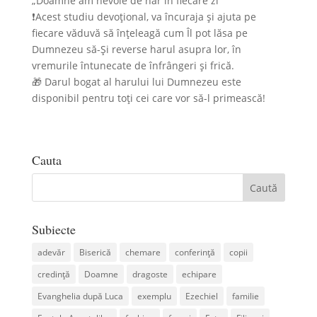
„Doamne am nevoie de har în fiecare zi”
❗Acest studiu devoțional, va încuraja și ajuta pe
fiecare văduvă să înțeleagă cum Îl pot lăsa pe
Dumnezeu să-Și reverse harul asupra lor, în
vremurile întunecate de înfrângeri și frică.
🎁 Darul bogat al harului lui Dumnezeu este
disponibil pentru toți cei care vor să-l primească!
Cauta
Subiecte
adevăr
Biserică
chemare
conferință
copii
credință
Doamne
dragoste
echipare
Evanghelia după Luca
exemplu
Ezechiel
familie