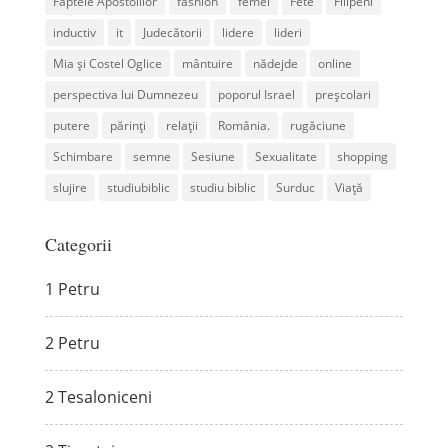
Faptele Apostolilor
fashion
femei
Fete
Filipeni
inductiv
it
Judecătorii
lidere
lideri
Mia și Costel Oglice
mântuire
nădejde
online
perspectiva lui Dumnezeu
poporul Israel
preșcolari
putere
părinți
relații
România.
rugăciune
Schimbare
semne
Sesiune
Sexualitate
shopping
slujire
studiubiblic
studiu biblic
Surduc
Viață
Categorii
1 Petru
2 Petru
2 Tesaloniceni