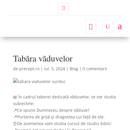
Contul
Meu
Tabăra văduvelor
de
precept.ro
|
iul. 5, 2024
|
Blog
|
0 comentarii
📖 În cadrul taberei dedicată văduvelor, se vor studia
subiectele:
📍Ce spune Dumnezeu despre văduve?
📍Purtarea de grijă și dragostea Lui față de ele.
⏰De asemenea vom studia cursul de studiu biblic: