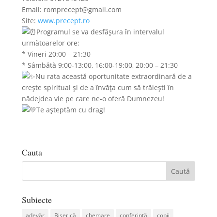
Email: romprecept@gmail.com
Site:
www.precept.ro
Programul se va desfășura în intervalul
următoarelor ore:
* Vineri 20:00 – 21:30
* Sâmbătă 9:00-13:00, 16:00-19:00, 20:00 – 21:30
Nu rata această oportunitate extraordinară de a
crește spiritual și de a învăța cum să trăiești în
nădejdea vie pe care ne-o oferă Dumnezeu!
Te așteptăm cu drag!
Cauta
Subiecte
adevăr
Biserică
chemare
conferință
copii