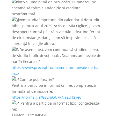
Într-o lume plină de provocări, Dumnezeu ne
cheamă să trăim cu nădejde și credință
nestrămutată.
Vom studia împreună din calendarul de studiu
biblic pentru anul 2025, scris de Mia Oglice, și vom
descoperi cum să păstrăm vie nădejdea, indiferent
de circumstanțe, dar și cum să inspirăm această
speranță în viețile altora.
De asemenea, vom continua să studiem cursul
de studiu biblic devoțional: „Doamne, am nevoie de
har în fiecare zi”
https://www.precept.ro/doamne-am-nevoie-de-har-
in…/
Cum te poți înscrie?
Pentru a participa în format online, completează
formularul de înscriere:
https://forms.gle/GS2mQUFKNaZU12ye6
Pentru a participa în format fizic, contactează-
ne:
Telefon: 0721840426