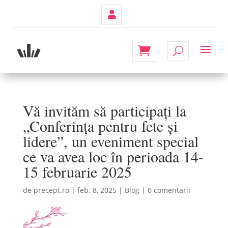
Contul
Meu
Vă invităm să participați la
„Conferința pentru fete și
lidere”, un eveniment special
ce va avea loc în perioada 14-
15 februarie 2025
de
precept.ro
|
feb. 8, 2025
|
Blog
|
0 comentarii