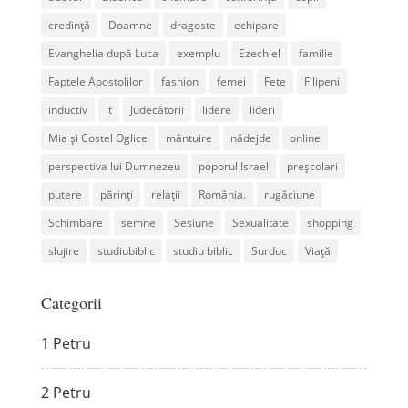
credință
Doamne
dragoste
echipare
Evanghelia după Luca
exemplu
Ezechiel
familie
Faptele Apostolilor
fashion
femei
Fete
Filipeni
inductiv
it
Judecătorii
lidere
lideri
Mia și Costel Oglice
mântuire
nădejde
online
perspectiva lui Dumnezeu
poporul Israel
preșcolari
putere
părinți
relații
România.
rugăciune
Schimbare
semne
Sesiune
Sexualitate
shopping
slujire
studiubiblic
studiu biblic
Surduc
Viață
Categorii
1 Petru
2 Petru