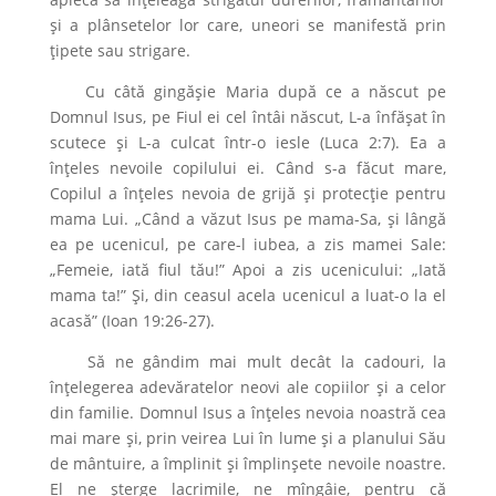
și a plânsetelor lor care, uneori se manifestă prin
țipete sau strigare.
Cu câtă gingășie Maria după ce a născut pe
Domnul Isus, pe Fiul ei cel întâi născut, L-a înfășat în
scutece și L-a culcat într-o iesle (Luca 2:7). Ea a
înțeles nevoile copilului ei. Când s-a făcut mare,
Copilul a înțeles nevoia de grijă și protecție pentru
mama Lui. „Când a văzut Isus pe mama-Sa, și lângă
ea pe ucenicul, pe care-l iubea, a zis mamei Sale:
„Femeie, iată fiul tău!” Apoi a zis ucenicului: „Iată
mama ta!” Și, din ceasul acela ucenicul a luat-o la el
acasă” (Ioan 19:26-27).
Să ne gândim mai mult decât la cadouri, la
înțelegerea adevăratelor neovi ale copiilor și a celor
din familie. Domnul Isus a înțeles nevoia noastră cea
mai mare și, prin veirea Lui în lume și a planului Său
de mântuire, a împlinit și împlinșete nevoile noastre.
El ne șterge lacrimile, ne mîngâie, pentru că