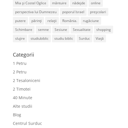
Mia și Costel Oglice
mântuire
nădejde
online
perspectiva lui Dumnezeu
poporul Israel
preșcolari
putere
părinți
relații
România.
rugăciune
Schimbare
semne
Sesiune
Sexualitate
shopping
slujire
studiubiblic
studiu biblic
Surduc
Viață
Categorii
1 Petru
2 Petru
2 Tesaloniceni
2 Timotei
40 Minute
Alte studii
Blog
Centrul Surduc