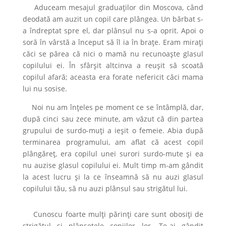
Aduceam mesajul graduaților din Moscova, când
deodată am auzit un copil care plângea. Un bărbat s-
a îndreptat spre el, dar plânsul nu s-a oprit. Apoi o
soră în vârstă a început să îl ia în brațe. Eram mirați
căci se părea că nici o mamă nu recunoaște glasul
copilului ei. În sfârșit altcinva a reușit să scoată
copilul afară; aceasta era forate nefericit căci mama
lui nu sosise.
Noi nu am înțeles pe moment ce se întâmplă, dar,
după cinci sau zece minute, am văzut că din partea
grupului de surdo-muți a ieșit o femeie. Abia după
terminarea programului, am aflat că acest copil
plângăreț, era copilul unei surori surdo-mute și ea
nu auzise glasul copilului ei. Mult timp m-am gândit
la acest lucru și la ce înseamnă să nu auzi glasul
copilului tău, să nu auzi plânsul sau strigătul lui.
Cunoscu foarte mulți părinți care sunt obosiți de
strigătul și plânsetele copiilor lor. Te-ai gândit