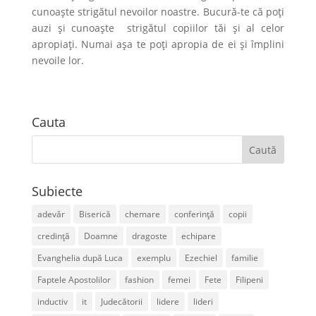
cunoaște strigătul nevoilor noastre. Bucură-te că poți
auzi și cunoaște strigătul copiilor tăi și al celor
apropiați. Numai așa te poți apropia de ei și împlini
nevoile lor.
Cauta
Subiecte
adevăr
Biserică
chemare
conferință
copii
credință
Doamne
dragoste
echipare
Evanghelia după Luca
exemplu
Ezechiel
familie
Faptele Apostolilor
fashion
femei
Fete
Filipeni
inductiv
it
Judecătorii
lidere
lideri