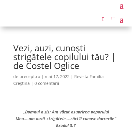
Vezi, auzi, cunoști
strigătele copilului tău? |
de Costel Oglice
de
precept.ro
|
mai 17, 2022
|
Revista Familia
Creștină
|
0 comentarii
„Domnul a zis: Am văzut asuprirea poporului
Meu….am auzit strigătele….căci îi cunosc durrerile”
Exodul 3:7