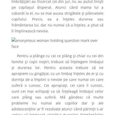
îmbrățișări au încercat cei din jur, nu au putut liniști
pe copilașul disperat. Atunci când mama lui a
coborât la el, nu se mai auzea strigătele și plânsetele
copilului. Precis, ea a înțeles durerea sau
frământarea lui, dar nu numai că a înțeles, a știut să
îi împlinească nevoia.
Pentru a plânge cu cei ce plâng și chiar cu cei din
familie și copii noștri, trebuie să înțelegem limbajul
și durerea lor. Pentru aceasta trebuie să ne
apropiem cu gingășie, cu un limbaj înțeles de ei și cu
dorința de a împlini o nevoie pe care numai cei care
suferă o cunosc. Cei apropiați, cei care îi cunosc,
sunt cei mai echipați ca să înțeleagă limbajul celor
care plâng sau suferă. Mă gândesc că multe
probleme nu numai ale copiilor dar și ale
adolescenților ar fi rezolvate atunci când părinții s-ar
apleca să înțeleagă strigătul durerilor, frământărilor