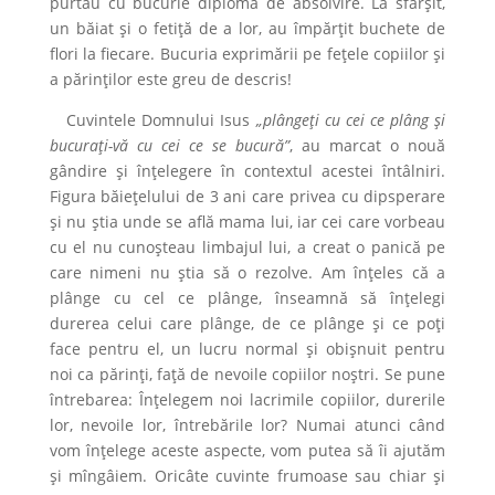
purtau cu bucurie diploma de absolvire. La sfârșit,
un băiat și o fetiță de a lor, au împărțit buchete de
flori la fiecare. Bucuria exprimării pe fețele copiilor și
a părinților este greu de descris!
Cuvintele Domnului Isus
„plângeți cu cei ce plâng și
bucurați-vă cu cei ce se bucură”
, au marcat o nouă
gândire și înțelegere în contextul acestei întâlniri.
Figura băiețelului de 3 ani care privea cu dipsperare
și nu știa unde se află mama lui, iar cei care vorbeau
cu el nu cunoșteau limbajul lui, a creat o panică pe
care nimeni nu știa să o rezolve. Am înțeles că a
plânge cu cel ce plânge, înseamnă să înțelegi
durerea celui care plânge, de ce plânge și ce poți
face pentru el, un lucru normal și obișnuit pentru
noi ca părinți, față de nevoile copiilor noștri. Se pune
întrebarea: Înțelegem noi lacrimile copiilor, durerile
lor, nevoile lor, întrebările lor? Numai atunci când
vom înțelege aceste aspecte, vom putea să îi ajutăm
și mîngâiem. Oricâte cuvinte frumoase sau chiar și