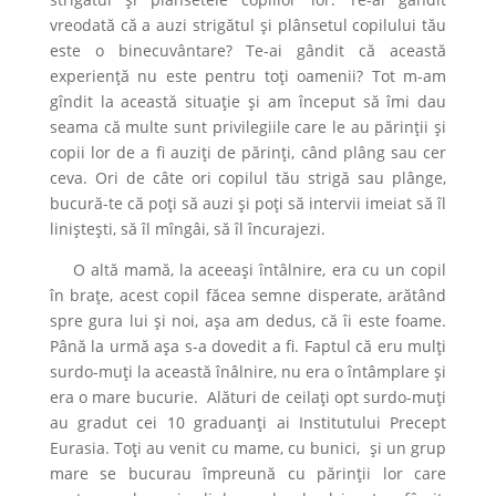
vreodată că a auzi strigătul și plânsetul copilului tău
este o binecuvântare? Te-ai gândit că această
experiență nu este pentru toți oamenii? Tot m-am
gîndit la această situație și am început să îmi dau
seama că multe sunt privilegiile care le au părinții și
copii lor de a fi auziți de părinți, când plâng sau cer
ceva. Ori de câte ori copilul tău strigă sau plânge,
bucură-te că poți să auzi și poți să intervii imeiat să îl
liniștești, să îl mîngâi, să îl încurajezi.
O altă mamă, la aceeași întâlnire, era cu un copil
în brațe, acest copil făcea semne disperate, arătând
spre gura lui și noi, așa am dedus, că îi este foame.
Până la urmă așa s-a dovedit a fi. Faptul că eru mulți
surdo-muți la această înâlnire, nu era o întâmplare și
era o mare bucurie. Alături de ceilați opt surdo-muți
au gradut cei 10 graduanți ai Institutului Precept
Eurasia. Toți au venit cu mame, cu bunici, și un grup
mare se bucurau împreună cu părinții lor care