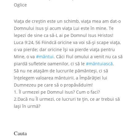
Viața de creștin este un schimb, viața mea am dat-o
Domnului Isus și acum viața Lui este în mine. Te
lepezi de sine ca să-L ai pe Domnul Isus Hristos!
Luca 9:24, 56 Fiindcă oricine va voi să-și scape viața,
o va pierde; dar oricine își va pierde viața pentru
Mine, o va
#mântui
. Căci Fiul omului a venit nu ca să
piardă sufletele oamenilor, ci să le
#mântuiască
.
Să nu ne atașăm de lucrurile pământeși, ci să
înțelegem valoarea mântuirii, a Împărăției lui
Dumnezeu pe care să o propăvăduim!
1. Îl urmezei pe Domnul Isus? Cum o faci?
2.Dacă nu Îl urmezi, ce lucruri te țin, ce ar trebui să
lași în urmă?
Cauta