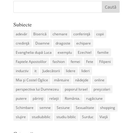
Subiecte
adevăr
Biserică
chemare
conferință
copii
credință
Doamne
dragoste
echipare
Evanghelia după Luca
exemplu
Ezechiel
familie
Faptele Apostolilor
fashion
femei
Fete
Filipeni
inductiv
it
Judecătorii
lidere
lideri
Mia și Costel Oglice
mântuire
nădejde
online
perspectiva lui Dumnezeu
poporul Israel
preșcolari
putere
părinți
relații
România.
rugăciune
Schimbare
semne
Sesiune
Sexualitate
shopping
slujire
studiubiblic
studiu biblic
Surduc
Viață