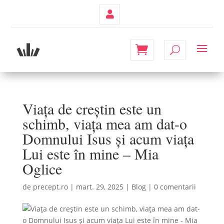
Contul
Meu
Viața de creștin este un
schimb, viața mea am dat-o
Domnului Isus și acum viața
Lui este în mine – Mia
Oglice
de
precept.ro
|
mart. 29, 2025
|
Blog
|
0 comentarii