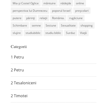
Mia și Costel Oglice
mântuire
nădejde
online
perspectiva lui Dumnezeu
poporul Israel
preșcolari
putere
părinți
relații
România.
rugăciune
Schimbare
semne
Sesiune
Sexualitate
shopping
slujire
studiubiblic
studiu biblic
Surduc
Viață
Categorii
1 Petru
2 Petru
2 Tesaloniceni
2 Timotei