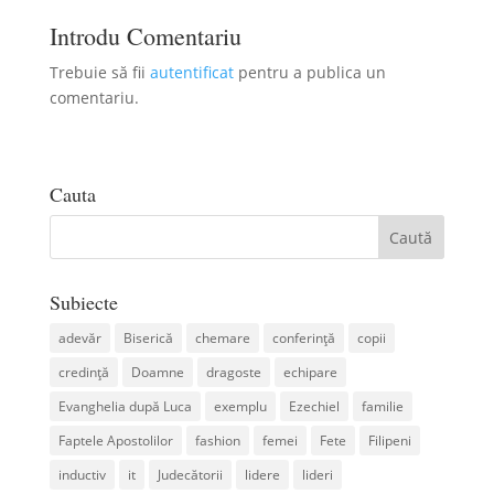
Introdu Comentariu
Trebuie să fii
autentificat
pentru a publica un
comentariu.
Cauta
Subiecte
adevăr
Biserică
chemare
conferință
copii
credință
Doamne
dragoste
echipare
Evanghelia după Luca
exemplu
Ezechiel
familie
Faptele Apostolilor
fashion
femei
Fete
Filipeni
inductiv
it
Judecătorii
lidere
lideri